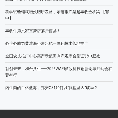
科学试验铺就增效肥研发路，示范推广架起丰收金桥梁 【鄂
中】
丰收牛第六家直营店落户曹县！
心连心助力黄淮海小麦水肥一体化技术落地推广
全国农技推广中心高产示范田测产观摩会见证鄂中肥效
智创未来，和合共生——2026WAFI畜牧科技创新论坛启动会在
蓉举行
内生菌的百亿蓝海，邦安G31如何以“抗盐基因”破局？