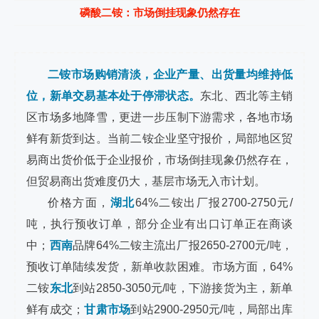
磷酸二铵：市场倒挂现象仍然存在
二铵市场购销清淡，企业产量、出货量均维持低
位，新单交易基本处于停滞状态。
东北、西北等主销
区市场多地降雪，更进一步压制下游需求，各地市场
鲜有新货到达。当前二铵企业坚守报价，局部地区贸
易商出货价低于企业报价，市场倒挂现象仍然存在，
但贸易商出货难度仍大，基层市场无入市计划。
价格方面，
湖北
64%二铵出厂报2700-2750元/
吨，执行预收订单，部分企业有出口订单正在商谈
中；
西南
品牌64%二铵主流出厂报2650-2700元/吨，
预收订单陆续发货，新单收款困难。市场方面，64%
二铵
东北
到站2850-3050元/吨，下游接货为主，新单
鲜有成交；
甘肃市场
到站2900-2950元/吨，局部出库