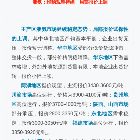
液氨：维稳观望持续 局部报价上调
主产区液氨市场延续稳定态势，局部报价试探性
的上调。
其中华北地区产销基本平衡，企业出货无
压，报价暂无调整。
华中地区
受部分低价货源冲击，
整体交投一般，部分价格明稳暗降。
华东地区
下游需
求略增，外加外地货源到货量有限，本地企业出货好
转，报价小幅上涨。
两湖地区
挺价观望，主流报价3430-3600元/吨；
川渝市场
高位运行，价格为3900-4100元/吨；
贵州地
区
高位运行，报价3700-4000元/吨；
陕西、山西市场
部分承压，报价2800-3350元/吨；
东北地区
需求稳
定，报价3000-3050元/吨；
福建市场
高位运行，报价
3850-3920元/吨。