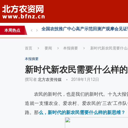
智创未来，和合共生——2026WAFI畜牧科技创
内生菌的百亿蓝海，邦安G31如何以“抗盐基因
本周热点
2026第七届中国(国际)智慧农业应用与创新
首页
要闻
本报摘要
新时代新农民需要什么
本报摘要
新时代新农民需要什么样的
撰写者
北方农资传媒
2018年1月12日
农民的新时代，也是我们的新时代。十九大报
造就一支懂农业、爱农村、爱农民的‘三农’工作
路。那
么，新时代的新农民需要什么样的新思维？