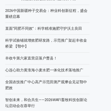
2026中国新疆种子交易会：种业科创新征程，盛会
重磅启幕
直面“同肥不同效”：科学精准施肥守护沃土良田
科学试验铺就增效肥研发路，示范推广架起丰收金
桥梁 【鄂中】
丰收牛第六家直营店落户曹县！
心连心助力黄淮海小麦水肥一体化技术落地推广
全国农技推广中心高产示范田测产观摩会见证鄂中
肥效
智创未来，和合共生——2026WAFI畜牧科技创新论
坛启动会在蓉举行