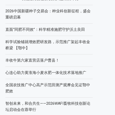
2026中国新疆种子交易会：种业科创新征程，盛会
重磅启幕
直面“同肥不同效”：科学精准施肥守护沃土良田
科学试验铺就增效肥研发路，示范推广架起丰收金
桥梁 【鄂中】
丰收牛第六家直营店落户曹县！
心连心助力黄淮海小麦水肥一体化技术落地推广
全国农技推广中心高产示范田测产观摩会见证鄂中
肥效
智创未来，和合共生——2026WAFI畜牧科技创新论
坛启动会在蓉举行