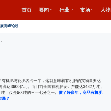
首页
要闻
行业
市场
人物
发展高峰论坛
，盛会重磅启幕
田
？
有机肥与化肥各占一半，这就意味着有机肥的实物量要达
将高达3600亿元。而目前全国有机肥设计产能达3482万吨，
万吨，仅是6亿吨的三十七分之一。
做了好多年，商品有机肥
布局？