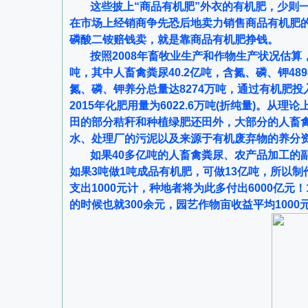
这些披上“商品有机肥”外衣的有机肥，少则
在市场上经销商争先恐后地卖力销售商品有机肥
磷酸二铵赔钱卖，就是靠商品有机肥挣钱。
按照2008年畜牧业生产和作物生产状况估算，
吨，其中人畜禽粪尿40.2亿吨，含氮、磷、钾48
氮、磷、钾养分总量达8274万吨，通过有机肥投
2015年化肥用量为6022.6万吨(折纯量)。
田的部分秸秆和种植绿肥还田外，大部分的人畜
水、处理厂的污泥以及来源于有机废弃物的养分资
如果40多亿吨的人畜禽粪尿、农产品加工的
如果3吨做1吨成品有机肥，可做13亿吨，所以
支出1000元计，种地者将为此多付出6000亿元
的时候也就300余元，园艺作物亩收益平均1000