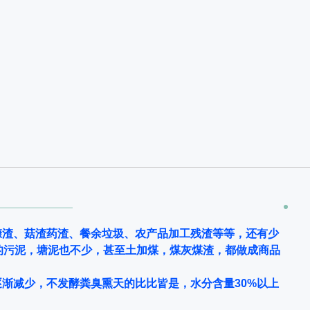
糠渣、菇渣药渣、餐余垃圾、农产品加工残渣等等，还有少
的污泥，塘泥也不少，甚至土加煤，煤灰煤渣，都做成商品
渐减少，不发酵粪臭熏天的比比皆是，水分含量30%以上