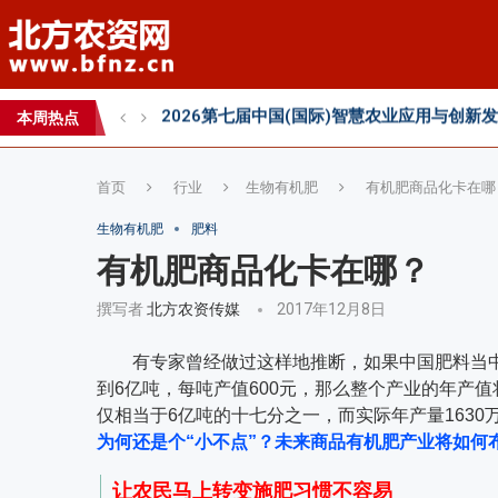
2026第七届中国(国际)智慧农业应用与创新
2026 SFA功能性特肥创新发展大会成功举办
2026中国新疆种子交易会：种业科创新征程
本周热点
直面“同肥不同效”：科学精准施肥守护沃土良
首页
行业
生物有机肥
有机肥商品化卡在哪
生物有机肥
肥料
有机肥商品化卡在哪？
撰写者
北方农资传媒
2017年12月8日
有专家曾经做过这样地推断，如果中国肥料当中
到6亿吨，每吨产值600元，那么整个产业的年产值
仅相当于6亿吨的十七分之一，而实际年产量1630
为何还是个“小不点”？未来商品有机肥产业将如何
让农民马上转变施肥习惯不容易