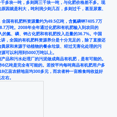
一千多块一吨，多则两三千块一吨，与化肥价格差不多。
现
的原因就是利大，吨利润少则几百，多则过千，甚至尿素、
全国有机肥料资源量约为49.5亿吨，含氮磷钾7405.7万
98.7万吨。2008年全年通过化肥和有机肥输入到农田的
入的氮、磷、钾占化肥和有机肥投入总量的36.7%。中国
从理论上讲，全国的有机肥料资源养分是十分充足的，除了直接还
禽粪尿和来源于动植物的餐余垃圾、经过无害化处理的污
源可以利用到5000万吨以上。
副产品和污水处理厂的污泥做成商品有机肥，是有可能的。
制作6亿吨是完全有可能的。若按平均每吨商品有机肥用户多
！18亿亩农耕地亩均300多元，而农者种一亩粮食纯收益好
元左右。