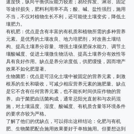
速度快，纵向平衡供应能力较差；易经挥发、淋溶、固定
等途径损失，肥料利用率不高；酸、碱、盐性强烈，施用
不当，不仅对植物生长不利，还可能使土壤变劣，降低土
壤肥力。
有机肥：优点是含有丰富的有机质和植物所需的多种营养
元素。是优秀的土壤改良、地力培肥剂，对改善土壤结
构、提高土壤养分容量、增强土壤保肥保水能力、调节土
壤酸碱度、促进土壤微生物活动、提高土壤养分有效性等
具有良好作用。缺点是养分浓度低，供肥缓慢，因而增产
效果不如化肥显著。
生物菌肥：优点是可活化土壤中被固定的营养元素，刺激
根系的生长和吸收，可减少相应营养元素的施肥量。缺点
是它不含有任何营养元素，也不能长时间供应作物的营
养。由于菌肥由活菌构成，通常忌阳光直射和与农药混
施，对土壤温度、湿度、酸碱度、有机质含量等环境条件
的要求亦较为严格。
了解了他们的优缺点，可以得出这样结论：化肥与有机
肥、生物菌肥配合施用效果要好于单独施用。但要想达到