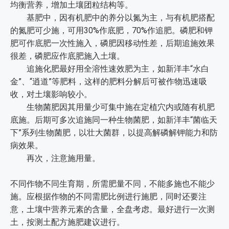
均衡营养，增加土壤团粒结构等。
基肥中，因有机肥中的养分以氮为主，与有机肥搭配
的氮肥可少施，可用30%作底肥，70%作追肥。磷肥和钾
肥可作底肥一次性施入，磷肥因移动性差，后期追施效果
很差，磷肥应作底肥施入土壤。
追施化肥最好用全溶性速效肥为主，如新洋丰“水白
金”、“逍道”等肥料，这样的肥料分解后可被作物迅速吸
收，对土壤影响较小。
生物菌肥因其用量少可集中施在定植穴内或随有机肥
底施。后期可多次追施同一种生物菌肥，如新洋丰“菌临天
下”系列生物菌肥，以壮大菌群，以提高解磷解钾能力和防
病效果。
再次，注意施用量。
不同作物不同生育期，所需肥量不同，不能多施也不能少
施。应根据作物的不同需肥比例进行施肥，同时还要注
意，土壤中营养元素的含量，全盘考虑。最好进行一次测
土，按测土配方施肥建议进行。