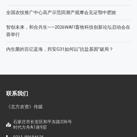
全国农技推广中心高产示范田测产观摩会见证鄂中肥效
智创未来，和合共生——2026WAFI畜牧科技创新论坛启动会在
蓉举行
内生菌的百亿蓝海，邦安G31如何以“抗盐基因”破局？
联系我们
《北方农资》传媒
石家庄市长安区和平东路336号
时代方舟A1座9层