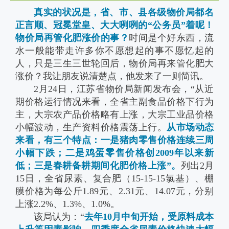
真实的状况是，省、市、县各级物价局都名
正言顺、冠冕堂皇、大大咧咧的“公务员”着呢！
物价局再管化肥涨价的事？
时间是个好东西，流
水一般能带走许多你不愿想起的事不愿忆起的
人，只是三生三世轮回后，物价局再来管化肥大
涨价？我让朋友说清楚点，他发来了一则简讯。
2月24日，江苏省物价局新闻发布会，“从近
期价格运行情况来看，全省主副食品价格下行为
主，大宗农产品价格略有上涨，大宗工业品价格
小幅波动，生产资料价格震荡上行。
从市场动态
来看，有三个特点：一是猪肉零售价格连续三周
小幅下跌；二是鸡蛋零售价格创2009年以来新
低；三是春耕备耕期间化肥价格上涨”。
列出2月
15日，全省尿素、复合肥（15-15-15氯基）、棚
膜价格为每公斤1.89元、2.31元、14.07元，分别
上涨2.2%、1.3%、1.0%。
该局认为：“
去年10月中旬开始，受原料成本