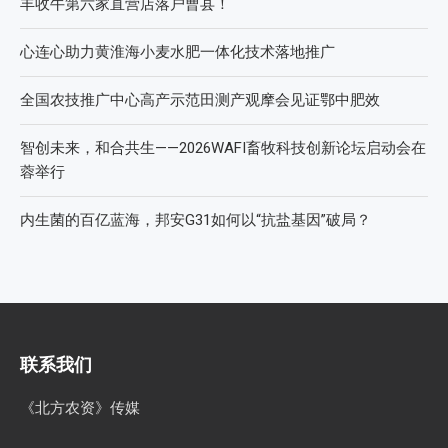
丰收牛第六家直营店落户曹县！
心连心助力黄淮海小麦水肥一体化技术落地推广
全国农技推广中心高产示范田测产观摩会见证鄂中肥效
智创未来，和合共生——2026WAFI畜牧科技创新论坛启动会在
蓉举行
内生菌的百亿蓝海，邦安G31如何以“抗盐基因”破局？
联系我们
《北方农资》传媒