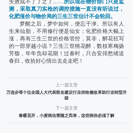
失效或不了了之了……
所以现在物价部门只是监
测，采取真刀实枪的调控措施一直没有听说过，
化肥涨价与物价局的三生三世估计不会轮回。
梦醒之后，梦中如何，便忘干净。所以有人
生来仙胎，不用修行便是仙女；化肥价格大幅上
涨，再有三生三世的价格管控，莫非，醉花狂写
的一部穿越小说？三生三世桃花醉，数枝寒梅扬
芳馥，年年负却花期！过春时，只合安排愁绪送
春归，收拾好心情出去走走吧！
上一篇文章
万连步等十位全国人大代表联名建议行业供给侧改革助行业转型升
级
下一篇文章
春暖花开，小麦病虫害随之而来，这些病你必须了解