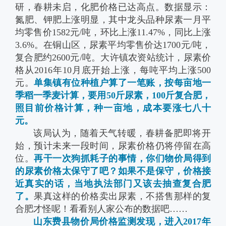
研，春耕未启，化肥价格已达高点。数据显示：
氮肥、钾肥上涨明显，其中龙头品种尿素一月平
均零售价1582元/吨，环比上涨11.47%，同比上涨
3.6%。在铜山区，尿素平均零售价达1700元/吨，
复合肥约2600元/吨。大许镇农资站统计，尿素价
格从2016年10月底开始上涨，每吨平均上涨500
元。
单集镇有位种植户算了一笔账，按每亩地一
季稻一季麦计算，要用50斤尿素，100斤复合肥，
照目前价格计算，种一亩地，成本要涨七八十
元。
该局认为，随着天气转暖，春耕备肥即将开
始，预计未来一段时间，尿素价格仍将停留在高
位。
再干一次狗抓耗子的事情，你们物价局得到
的尿素价格太保守了吧？如果不是保守，价格接
近真实的话，当地执法部门又该去抽查复合肥
了。
果真这样的价格卖出尿素，不搭售那样的复
合肥才怪呢！看看别人家公布的数据吧……
山东费县物价局价格监测发现，进入2017年