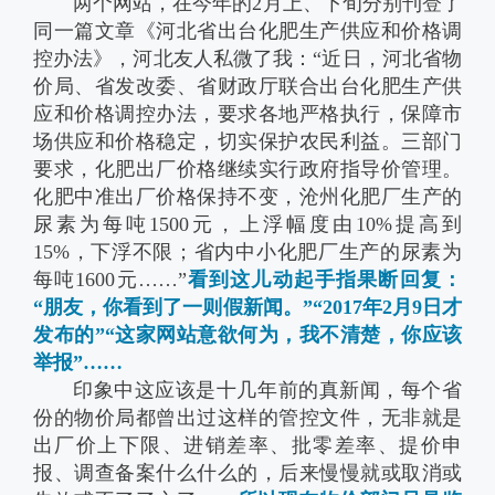
两个网站，在今年的2月上、下旬分别刊登了
同一篇文章《河北省出台化肥生产供应和价格调
控办法》，河北友人私微了我：“近日，河北省物
价局、省发改委、省财政厅联合出台化肥生产供
应和价格调控办法，要求各地严格执行，保障市
场供应和价格稳定，切实保护农民利益。三部门
要求，化肥出厂价格继续实行政府指导价管理。
化肥中准出厂价格保持不变，沧州化肥厂生产的
尿素为每吨1500元，上浮幅度由10%提高到
15%，下浮不限；省内中小化肥厂生产的尿素为
每吨1600元……”
看到这儿动起手指果断回复：
“朋友，你看到了一则假新闻。”“2017年2月9日才
发布的”“这家网站意欲何为，我不清楚，你应该
举报”……
印象中这应该是十几年前的真新闻，每个省
份的物价局都曾出过这样的管控文件，无非就是
出厂价上下限、进销差率、批零差率、提价申
报、调查备案什么什么的，后来慢慢就或取消或