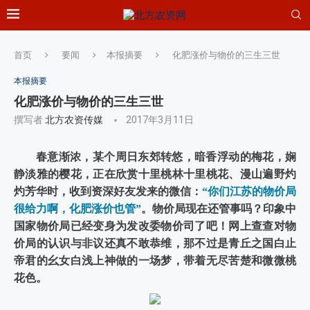
首页
要闻
本报摘要
化肥涨价与物价的三生三世
本报摘要
化肥涨价与物价的三生三世
撰写者
北方农资传媒
2017年3月11日
春意渐浓，某个周日东郊转悠，暗香浮动的梅花，娴
静淡雅的樱花，正在欣赏十里桃林十里桃花、漫山遍野灼
灼芳华时，收到资深好友发来的微信：
“你们江苏的物价局
很给力啊，化肥涨价也管”
。物价局现在还管事吗？印象中
国家物价局已经变身为发改委物价司了吧！网上查查对物
价局的认识与非议还真不敢恭维，那不过是青丘之国白止
帝君的幺女白浅上神做的一场梦，带着无尽苦楚和微微桃
花色。