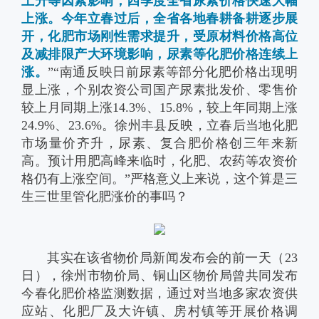
上升等因素影响，四季度全省尿素价格快速大幅
上涨。
今年立春过后，全省各地春耕备耕逐步展
开，化肥市场刚性需求提升，受原材料价格高位
及减排限产大环境影响，尿素等化肥价格连续上
涨。
”“南通反映日前尿素等部分化肥价格出现明
显上涨，个别农资公司国产尿素批发价、零售价
较上月同期上涨14.3%、15.8%，较上年同期上涨
24.9%、23.6%。徐州丰县反映，立春后当地化肥
市场量价齐升，尿素、复合肥价格创三年来新
高。预计用肥高峰来临时，化肥、农药等农资价
格仍有上涨空间。”严格意义上来说，这个算是三
生三世里管化肥涨价的事吗？
其实在该省物价局新闻发布会的前一天（23
日），徐州市物价局、铜山区物价局曾共同发布
今春化肥价格监测数据，通过对当地多家农资供
应站、化肥厂及大许镇、房村镇等开展价格调