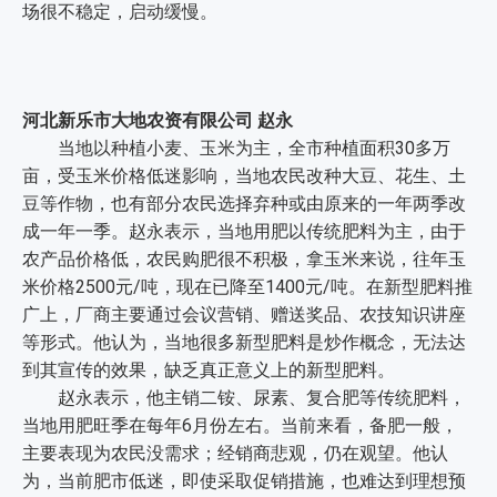
场很不稳定，启动缓慢。
河北新乐市大地农资有限公司 赵永
当地以种植小麦、玉米为主，全市种植面积30多万
亩，受玉米价格低迷影响，当地农民改种大豆、花生、土
豆等作物，也有部分农民选择弃种或由原来的一年两季改
成一年一季。赵永表示，当地用肥以传统肥料为主，由于
农产品价格低，农民购肥很不积极，拿玉米来说，往年玉
米价格2500元/吨，现在已降至1400元/吨。在新型肥料推
广上，厂商主要通过会议营销、赠送奖品、农技知识讲座
等形式。他认为，当地很多新型肥料是炒作概念，无法达
到其宣传的效果，缺乏真正意义上的新型肥料。
赵永表示，他主销二铵、尿素、复合肥等传统肥料，
当地用肥旺季在每年6月份左右。当前来看，备肥一般，
主要表现为农民没需求；经销商悲观，仍在观望。他认
为，当前肥市低迷，即使采取促销措施，也难达到理想预