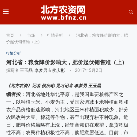
首页
市场
行情分析
河北省：粮食降价影响大，肥
价起伏销售难（上）
行情分析
河北省：粮食降价影响大，肥价起伏销售难（上）
撰写者
王玉晶
,
李梦男
&
侯庆彬
2017年5月2日
《北方农资》记者 侯庆彬 见习记者 李梦男 王玉晶
编者按
：河北省地处华北平原，是我国重要粮棉产区之
一，以种植玉米、小麦为主，受国家调减玉米种植面积和
农产品价格低迷影响，河北地区玉米种植面积减少，部分
农民改种大豆、棉花等作物，甚至出现弃耕不种现象。近
日，肥料价格虽略有上涨，经销商却仍在观望，拿货积极
性不高；农民种植积极性不高，购肥意愿低迷。目前，市