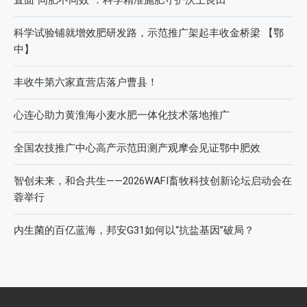
科学试验铺就增效肥研发路，示范推广架起丰收金桥梁 【鄂
中】
丰收牛第六家直营店落户曹县！
心连心助力黄淮海小麦水肥一体化技术落地推广
全国农技推广中心高产示范田测产观摩会见证鄂中肥效
智创未来，和合共生——2026WAFI畜牧科技创新论坛启动会在
蓉举行
内生菌的百亿蓝海，邦安G31如何以“抗盐基因”破局？