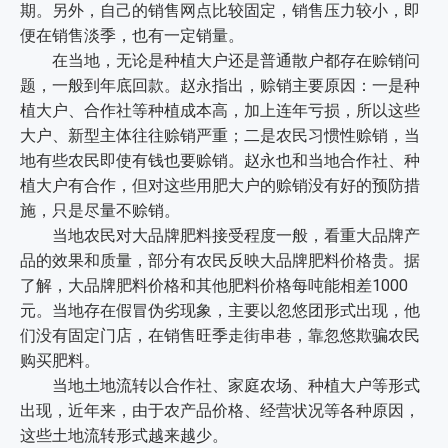
期。另外，自己的销售网点比较固定，销售压力较小，即
便在销售淡季，也有一定销量。
在当地，无论是种植大户还是普通散户都存在赊销问
题，一般到年底回款。赵永指出，赊销主要原因：一是种
植大户、合作社等种植成本高，加上连年亏损，所以这些
大户、新型主体往往赊销严重；二是农民习惯性赊销，当
地有些农民即使有钱也要赊销。赵永也和当地合作社、种
植大户有合作，但对这些用肥大户的赊销没有好的预防措
施，只是尽量不赊销。
当地农民对大品牌肥料接受程度一般，看重大品牌产
品的效果和质量，部分有农民反映大品牌肥料价格贵。据
了解，大品牌肥料价格和其他肥料价格每吨能相差1000
元。当地存在假冒伪劣现象，主要以忽悠团形式出现，他
们没有固定门店，在销售旺季走街串巷，靠忽悠欺骗农民
购买肥料。
当地土地流转以合作社、家庭农场、种植大户等形式
出现，近年来，由于农产品价格、经营状况等各种原因，
这些土地流转形式越来越少。