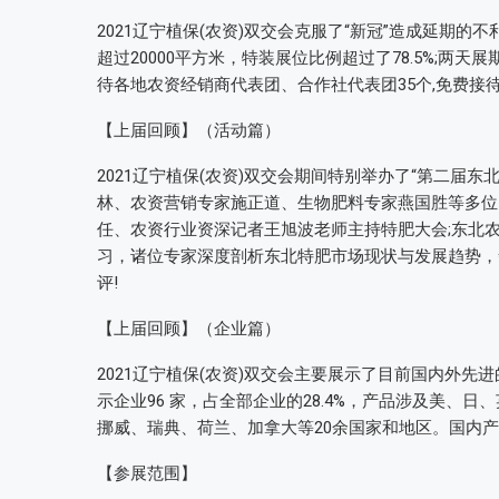
2021辽宁植保(农资)双交会克服了“新冠”造成延期的
超过20000平方米，特装展位比例超过了78.5%;两天展
待各地农资经销商代表团、合作社代表团35个,免费接待 
【上届回顾】（活动篇）
2021辽宁植保(农资)双交会期间特别举办了“第二届
林、农资营销专家施正道、生物肥料专家燕国胜等多位
任、农资行业资深记者王旭波老师主持特肥大会;东北农
习，诸位专家深度剖析东北特肥市场现状与发展趋势，
评!
【上届回顾】（企业篇）
2021辽宁植保(农资)双交会主要展示了目前国内外先
示企业96 家，占全部企业的28.4%，产品涉及美
挪威、瑞典、荷兰、加拿大等20余国家和地区。国内产品
【参展范围】