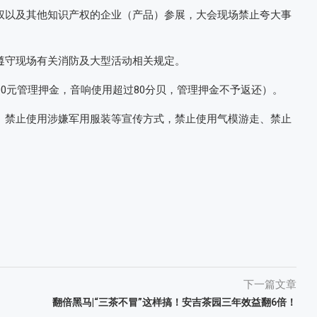
权以及其他知识产权的企业（产品）参展，大会现场禁止夸大事
遵守现场有关消防及大型活动相关规定。
00元管理押金，音响使用超过80分贝，管理押金不予返还）。
、禁止使用涉嫌军用服装等宣传方式，禁止使用气模游走、禁止
下一篇文章
翻倍黑马|“三茶不冒”这样搞！安吉茶园三年效益翻6倍！