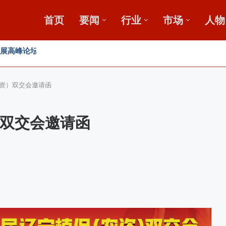
首页
要闻
行业
市场
人物
，盛会重磅启幕
田
资）双交会邀请函
双交会邀请函