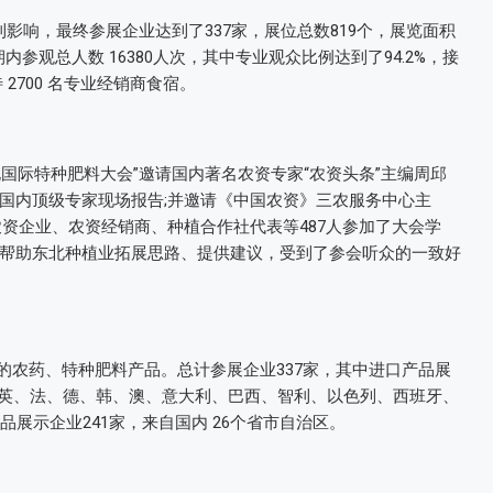
不利影响，最终参展企业达到了337家，展位总数819个，展览面积
期内参观总人数 16380人次，其中专业观众比例达到了94.2%，接
2700 名专业经销商食宿。
东北国际特种肥料大会”邀请国内著名农资专家“农资头条”主编周邱
国内顶级专家现场报告;并邀请《中国农资》三农服务中心主
资企业、农资经销商、种植合作社代表等487人参加了大会学
帮助东北种植业拓展思路、提供建议，受到了参会听众的一致好
进的农药、特种肥料产品。总计参展企业337家，其中进口产品展
、日、英、法、德、韩、澳、意大利、巴西、智利、以色列、西班牙、
展示企业241家，来自国内 26个省市自治区。