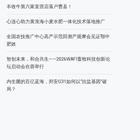
丰收牛第六家直营店落户曹县！
心连心助力黄淮海小麦水肥一体化技术落地推广
全国农技推广中心高产示范田测产观摩会见证鄂中
肥效
智创未来，和合共生——2026WAFI畜牧科技创新论
坛启动会在蓉举行
内生菌的百亿蓝海，邦安G31如何以“抗盐基因”破
局？