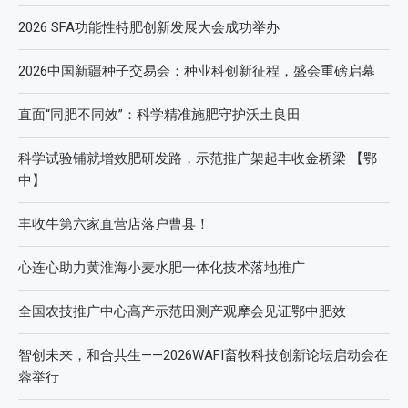
2026 SFA功能性特肥创新发展大会成功举办
2026中国新疆种子交易会：种业科创新征程，盛会重磅启幕
直面“同肥不同效”：科学精准施肥守护沃土良田
科学试验铺就增效肥研发路，示范推广架起丰收金桥梁 【鄂
中】
丰收牛第六家直营店落户曹县！
心连心助力黄淮海小麦水肥一体化技术落地推广
全国农技推广中心高产示范田测产观摩会见证鄂中肥效
智创未来，和合共生——2026WAFI畜牧科技创新论坛启动会在
蓉举行