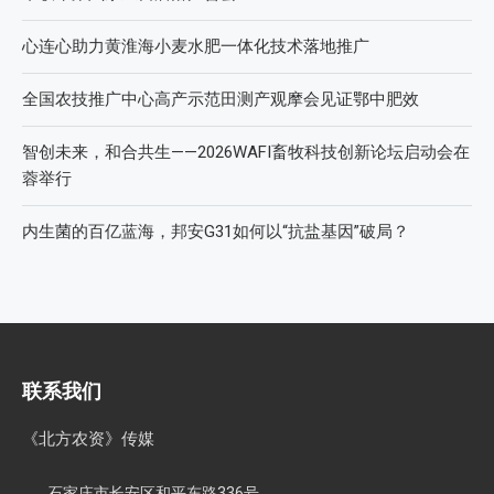
心连心助力黄淮海小麦水肥一体化技术落地推广
全国农技推广中心高产示范田测产观摩会见证鄂中肥效
智创未来，和合共生——2026WAFI畜牧科技创新论坛启动会在
蓉举行
内生菌的百亿蓝海，邦安G31如何以“抗盐基因”破局？
联系我们
《北方农资》传媒
石家庄市长安区和平东路336号