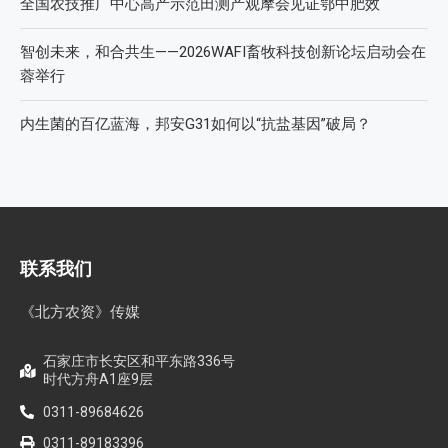
全国农技推广中心高产示范田测产观摩会见证鄂中肥效
智创未来，和合共生——2026WAFI畜牧科技创新论坛启动会在
蓉举行
内生菌的百亿蓝海，邦安G31如何以“抗盐基因”破局？
联系我们
《北方农资》传媒
石家庄市长安区和平东路336号
时代方舟A1座9层
0311-89684626
0311-89183396