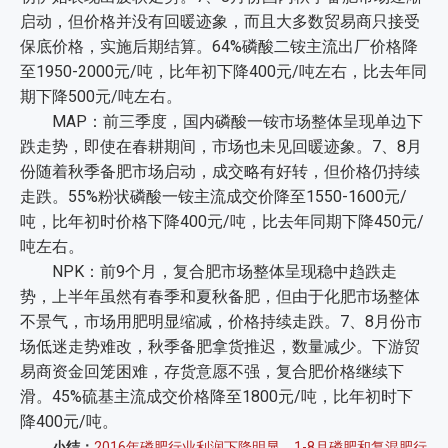
启动，但价格并没有回暖迹象，而且大多数贸易商只接受
保底价格，实施后期结算。64%磷酸二铵主流出厂价格降
至1950-2000元/吨，比年初下降400元/吨左右，比去年同
期下降500元/吨左右。
MAP：前三季度，国内磷酸一铵市场整体呈现单边下
跌走势，即使在春耕期间，市场也未见回暖迹象。7、8月
份随着秋季备肥市场启动，成交略有好转，但价格仍持续
走跌。55%粉状磷酸一铵主流成交价降至1550-1600元/
吨，比年初时价格下降400元/吨，比去年同期下降450元/
吨左右。
NPK：前9个月，复合肥市场整体呈现稳中趋跌走
势，上半年虽然有春季和夏秋备肥，但由于化肥市场整体
不景气，市场用肥明显缩减，价格持续走跌。7、8月份市
场低迷走势难改，秋季备肥拿货推迟，数量减少。下游贸
易商资金回笼困难，存货意愿不强，复合肥价格继续下
滑。45%硫基主流成交价格降至1800元/吨，比年初时下
降400元/吨。
小结：
2016年磷肥行业利润下降明显，1-8月磷肥和复混肥行