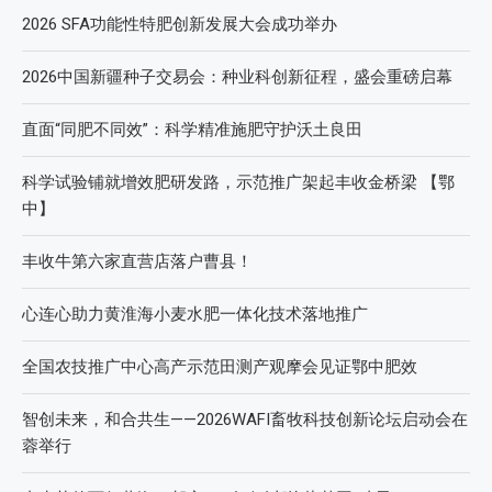
2026 SFA功能性特肥创新发展大会成功举办
2026中国新疆种子交易会：种业科创新征程，盛会重磅启幕
直面“同肥不同效”：科学精准施肥守护沃土良田
科学试验铺就增效肥研发路，示范推广架起丰收金桥梁 【鄂
中】
丰收牛第六家直营店落户曹县！
心连心助力黄淮海小麦水肥一体化技术落地推广
全国农技推广中心高产示范田测产观摩会见证鄂中肥效
智创未来，和合共生——2026WAFI畜牧科技创新论坛启动会在
蓉举行