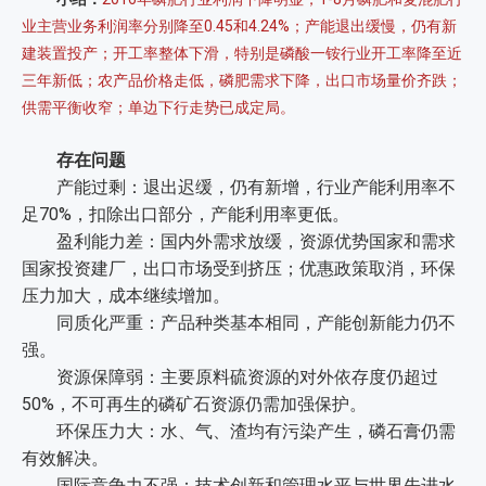
业主营业务利润率分别降至0.45和4.24%；产能退出缓慢，仍有新
建装置投产；开工率整体下滑，特别是磷酸一铵行业开工率降至近
三年新低；农产品价格走低，磷肥需求下降，出口市场量价齐跌；
供需平衡收窄；单边下行走势已成定局。
存在问题
产能过剩：退出迟缓，仍有新增，行业产能利用率不
足70%，扣除出口部分，产能利用率更低。
盈利能力差：国内外需求放缓，资源优势国家和需求
国家投资建厂，出口市场受到挤压；优惠政策取消，环保
压力加大，成本继续增加。
同质化严重：产品种类基本相同，产能创新能力仍不
强。
资源保障弱：主要原料硫资源的对外依存度仍超过
50%，不可再生的磷矿石资源仍需加强保护。
环保压力大：水、气、渣均有污染产生，磷石膏仍需
有效解决。
国际竞争力不强：技术创新和管理水平与世界先进水