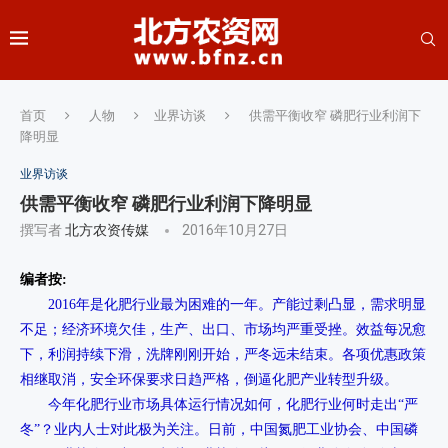
首页
人物
业界访谈
供需平衡收窄 磷肥行业利润下
降明显
业界访谈
供需平衡收窄 磷肥行业利润下降明显
撰写者
北方农资传媒
2016年10月27日
编者按:
2016年是化肥行业最为困难的一年。产能过剩凸显，需求明显
不足；经济环境欠佳，生产、出口、市场均严重受挫。效益每况愈
下，利润持续下滑，洗牌刚刚开始，严冬远未结束。各项优惠政策
相继取消，安全环保要求日趋严格，倒逼化肥产业转型升级。
今年化肥行业市场具体运行情况如何，化肥行业何时走出“严
冬”？业内人士对此极为关注。日前，中国氮肥工业协会、中国磷