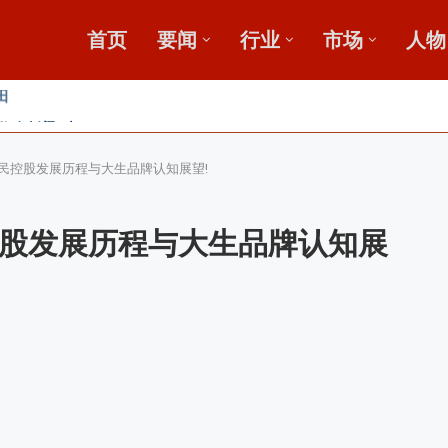
首页
要闻
行业
市场
人物
广
鄂中肥效
新论坛启动会...
”破局？
 利民控股发展历程与大生品牌认知展望!
民控股发展历程与大生品牌认知展