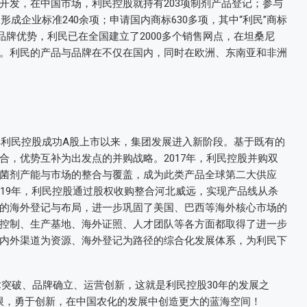
开发，在中国市场，利民控股就持有203项制剂产品登记；参与
形成企业标准240余项；申请国内商标630多项，其中“利民”商标
品牌优势，利民已在全国建立了2000多个销售网点，在坦桑尼
。利民的产品与品牌在不仅在国内，同时在欧洲、东南亚和非洲
年利民控股成功A股上市以来，集团发展进入新阶段。基于既有的
合，优势互补为出发点的并购战略。2017年，利民控股并购双
菌剂产能与市场的整合与覆盖，成为此类产品全球第二大供应
019年，利民控股通过股权收购整合河北威远，实现产品线从杀
的海外登记与布局，进一步巩固了美国、巴西等海外核心市场的
控制、生产基地、海外证照、人才团队等各方面都取得了进一步
内外渠道为资源、海外登记为路径的综合化发展体系，为利民下
技术突破、品牌确立、运营创新，这就是利民控股30年的发展之
极限，勇于创新，在中国农化的发展中创造更大的蓝海空间！