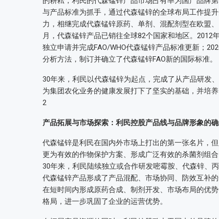
的耕耘，利民的代森锰锌产品市场占有率为国产品牌第
与产品标准为抓手，通过代森锰锌的全球布局工作提升
力，相继完成代森锰锌原药、单剂、混配剂型在欧盟、巴
月，代森锰锌产品已销往全球82个国家和地区。2012年
独立申请并完成FAO/WHO代森锰锌产品标准更新；202
分析方法，制订并确立了代森锰锌FAO新的国际标准。
30年来，利民以代森锰锌为起点，完成了从产品研发
为集团农化业务的健康发展打下了坚实的基础，并培养
2
产品拓展与市场探索：利民控股产品线与品牌形象的确
代森锰锌是利民在国内外市场上打出的第一张名片，但
更为有效的作物保护方案、形成广泛有效的杀菌剂组合
30年来，利民陆续独立或合作研发嘧霉胺、代森锌、
代森锰锌产品形成了产品混配、市场协同、防效互补的
在短时间内形成原药合成、制剂开发、市场布局的优势
格局，进一步巩固了企业的运营优势。