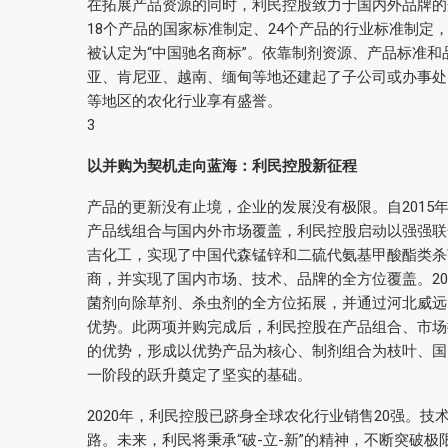
在拓展产品资源的同时，利民控股致力于国内外品牌的
18个产品的国家标准制定、24个产品的行业标准制定，
被认定为“中国驰名商标”。依靠制剂资源、产品标准和
亚、肯尼亚、越南、缅甸等地还建起了子公司或办事处
等地区的农化行业享有盛誉。
3
以并购为契机走向蓝海：利民控股新征程
产品的更新没有止境，企业的发展没有极限。自2015
产品线组合与国内外市场覆盖，利民控股启动以强强联
吉化工，实现了中国代森锰锌和二硫代氨基甲酸酯类杀
商，并实现了国内市场、技术、品牌的全方位覆盖。2
菌剂向除草剂、杀虫剂的全方位拓展，并通过河北威远
优势。此两项并购完成后，利民控股在产品组合、市场
的优势，形成以优势产品为核心、制剂组合为枝叶、国
一阶段的跃升奠定了坚实的基础。
2020年，利民控股已跻身全球农化行业销售20强。
路。未来，利民将秉承“破-立-新”的精神，不断突破