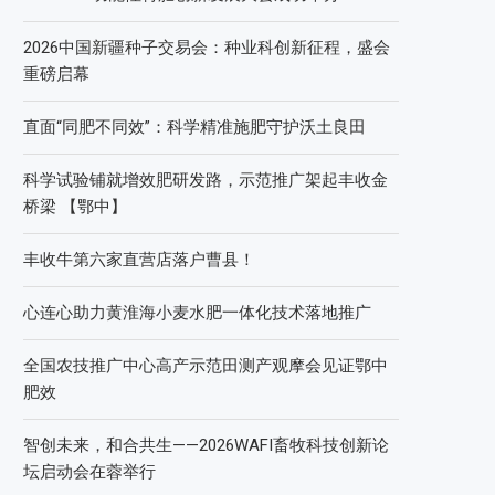
2026中国新疆种子交易会：种业科创新征程，盛会
重磅启幕
直面“同肥不同效”：科学精准施肥守护沃土良田
科学试验铺就增效肥研发路，示范推广架起丰收金
桥梁 【鄂中】
丰收牛第六家直营店落户曹县！
心连心助力黄淮海小麦水肥一体化技术落地推广
全国农技推广中心高产示范田测产观摩会见证鄂中
肥效
智创未来，和合共生——2026WAFI畜牧科技创新论
坛启动会在蓉举行