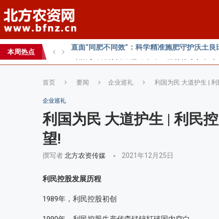
心连心助力黄淮海小麦水肥一体化技术落地推
全国农技推广中心高产示范田测产观摩会见证
智创未来，和合共生——2026WAFI畜牧科技创
本周热点
内生菌的百亿蓝海，邦安G31如何以“抗盐基因
首页
要闻
企业巡礼
利国为民 大道护生 |
企业巡礼
利国为民 大道护生 | 利
望!
撰写者
北方农资传媒
2021年12月25日
利民控股发展历程
1989年，利民控股初创