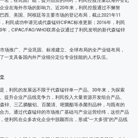
一名；在巩固产能，提升品质的同时，利民控股注重以海外登记
企业在海外市场的影响力。近20年来，利民控股通过不懈努
西、美国、阿根廷等主要市场的登记布局，截止2021年11
，利民成功申请完成代森锰锌CIPAC标准更新；2016年，利民
0年，CIPAC/FAO/WHO联席会议通过了利民发明的新代森锰锌
、市场推广、产业巩固、标准建立、全球布局的全产业链布局，
了一支具备国内外产业细分定位专业技能的人才队伍。
立
是，利民的发展远不限于代森锰锌单一产品。30年来，为探索
、提升企业产品线竞争力，利民投入大量资源开发组合产品。
丙森锌、三乙膦酸铝、百菌清、嘧菌酯等杀菌剂品种，与既有的
合力。通过代森锰锌的市场推广基础与产业运营经纬，这些产品
，使利民在众多农化企业中脱颖而出，形成“一大多强”的产品线