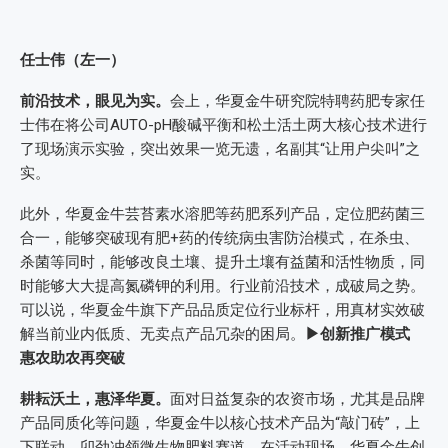
任士伟（左一）
前沿技术，眼见为实。
会上，华夏金牛研究院特聘药肥专家任
士伟在将公司AUTO-pH酸碱平衡和松土活土两大核心技术进行
了现场演示实验，突出效果一览无遗，名副其“让用户尖叫”之
实。
此外，华夏金牛芸苔素水溶肥等药肥系列产品，定位肥药菌三
合一，能够突破现有肥+药的传统病虫害防治模式，在杀虫、
杀菌等同时，能够改良土壤、提升土壤有益菌和活性物质，同
时能够大大提高氮磷钾的利用。行业前沿技术，成破局之势。
可以说，华夏金牛旗下产品品质定位行业标杆，用真材实效破
解当前业内低质、无卖点产品冗杂的困局。
▶创新推广模式
惠农助农再突破
耕耘沃土，惠泽华夏。
面对日益复杂的农资市场，尤其是品牌
产品同质化等问题，华夏金牛以核心技术产品为“敲门砖”，上
下联动，卯劲冲领微生物肥料赛道。在活动现场，华夏金牛创