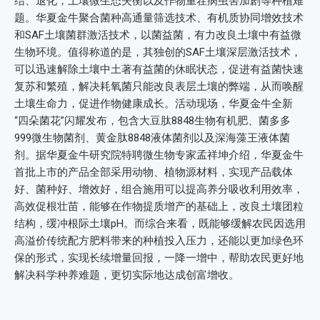
结、退化，土壤微生态失衡以及作物重茬病虫害加剧等种植难
题。华夏金牛聚合菌种高通量筛选技术、有机质协同增效技术
和SAF土壤菌群激活技术，以菌益菌，有力改良土壤中有益微
生物环境。值得称道的是，其独创的SAF土壤深层激活技术，
可以迅速解除土壤中土著有益菌的休眠状态，促进有益菌快速
复苏和繁殖，解决耗氧菌只能改良表层土壤的弊端，从而唤醒
土壤生命力，促进作物健康成长。活动现场，华夏金牛全新
“四朵菌花”闪耀发布，包含大豆肽8848生物有机肥、菌多多
999微生物菌剂、黄金肽8848液体菌剂以及深海藻王液体菌
剂。据华夏金牛研究院特聘微生物专家孟祥坤介绍，华夏金牛
首批上市的产品全部采用动物、植物源材料，实现产品载体
好、菌种好、增效好，组合施用可以提高养分吸收利用效率，
高效促根壮苗，能够在作物提质增产的基础上，改良土壤团粒
结构，缓冲根际土壤pH。而综合来看，既能够缓解农民因选用
高溢价传统配方肥料带来的种植投入压力，还能以更加绿色环
保的形式，实现长续增量回报，一降一增中，帮助农民更好地
解决科学种养难题，更切实际地达成创富增收。