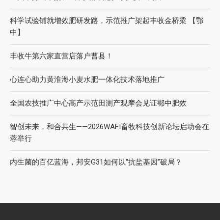
科学试验铺就增效肥研发路，示范推广架起丰收金桥梁 【鄂
中】
丰收牛第六家直营店落户曹县！
心连心助力黄淮海小麦水肥一体化技术落地推广
全国农技推广中心高产示范田测产观摩会见证鄂中肥效
智创未来，和合共生——2026WAFI畜牧科技创新论坛启动会在
蓉举行
内生菌的百亿蓝海，邦安G31如何以“抗盐基因”破局？