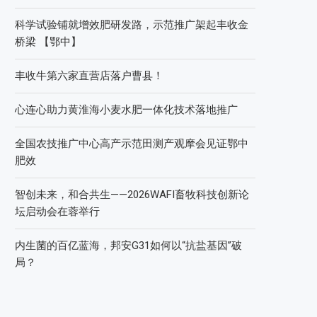
科学试验铺就增效肥研发路，示范推广架起丰收金
桥梁 【鄂中】
丰收牛第六家直营店落户曹县！
心连心助力黄淮海小麦水肥一体化技术落地推广
全国农技推广中心高产示范田测产观摩会见证鄂中
肥效
智创未来，和合共生——2026WAFI畜牧科技创新论
坛启动会在蓉举行
内生菌的百亿蓝海，邦安G31如何以“抗盐基因”破
局？