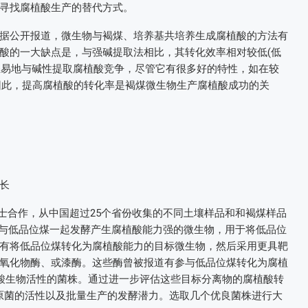
在寻找腐植酸生产的替代方式。
据公开报道，微生物与褐煤、培养基共培养生成腐植酸的方法有
酸的一大缺点是，与强碱提取法相比，其转化效率相对较低(低
能轻易地与碱性提取腐植酸竞争，尽管它有很多好的特性，如在较
因此，提高腐植酸的转化率是褐煤微生物生产腐植酸成功的关
长
士合作，从中国超过25个省份收集的不同土壤样品和和褐煤样品
一组与低品位煤一起发酵产生腐植酸能力强的微生物，用于将低品位
有将低品位煤转化为腐植酸能力的目标微生物，然后采用更具靶
氧化物酶、或漆酶。这些酶曾被报道有参与低品位煤转化为腐植
植酸生物活性的菌株。通过进一步评估这些目标分离物的腐植酸转
病原菌的活性以及批量生产的发酵潜力。选取几个优良菌株进行大