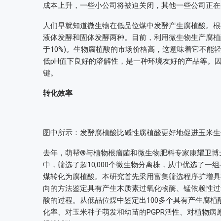
成本上升，一些小公司将被迫关闭，其他一些公司正
人们早就知道微生物在低品位煤中发酵产生腐植酸。根
液体发酵和固体发酵两种。目前，利用微生物生产腐植
于10%)。生物腐植酸的市场价格高，这意味着它不
低pH值下良好的溶解性，是一种环境友好的产品等。
键。
转化效率
图中所示：发酵腐植酸比碱性腐植酸更好地促进玉米生
去年，萌帮®与植物根瘤菌和微生物肥料专家康耀卫博
中，筛选了超10,000个微生物分离株，从中优选了
煤转化为腐植酸。本研究首先采用富集筛选程序扩增具
向的方法鉴定具有产生木质素过氧化物酶、锰依赖性过
酸的过程。从低品位煤中鉴定出100多个具有产生腐
化率、对玉米种子萌发和幼苗的PGPR活性、对植物