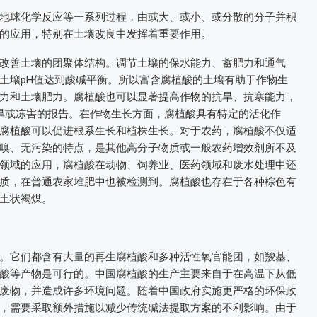
地球化学反应等一系列过程，由或大、或小、或分散的分子并积
的应用，特别在土壤改良中发挥着重要作用。
改善土壤的团聚体结构。调节土壤的保水能力、蓄肥力和通气
土壤pH值达到酸碱平衡。所以富含腐植酸的土壤有助于作物生
力和土壤肥力。腐植酸也可以显著提高作物的抗旱、抗寒能力，
干旱或冻害的报告。在作物生长方面，腐植酸具有特定的活化作
腐植酸可以促进根系生长和植株生长。对于农药，腐植酸不仅适
嗅、无污染的特点，是其他高分子物质或一般农药增效剂所不及
领域的应用，腐植酸在动物、饲养业、医药领域和废水处理中还
质，在普通农家堆肥中也被检测到。腐植酸也存在于各种棕色有
土状褐煤。
。它们都含有大量的再生腐植酸和多种活性氧官能团，如羧基、
酸等产物是可行的。中国腐植酸的生产主要来自于在高温下从低
废物，并造成许多环境问题。随着中国政府实施更严格的环保政
，需要采取额外措施以减少传统碱法提取方案的不利影响。由于