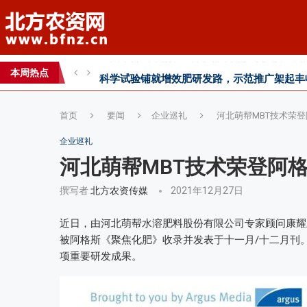
丰收牛第六家直营店落户曹县！
心连心助力黄淮海小麦水肥一体化技术落地推
本周热点
全国农技推广中心高产示范田测产观摩会见证
首页
要闻
企业巡礼
河北萌帮MBT技术荣登阿格斯
企业巡礼
河北萌帮MBT技术荣登阿格斯《Fe
撰写者
北方农资传媒
2021年12月27日
近日，由河北萌帮水溶肥料股份有限公司专家顾问康耀卫
被阿格斯《聚焦化肥》收录并发表于十一月/十二月刊
项重要研发成果。