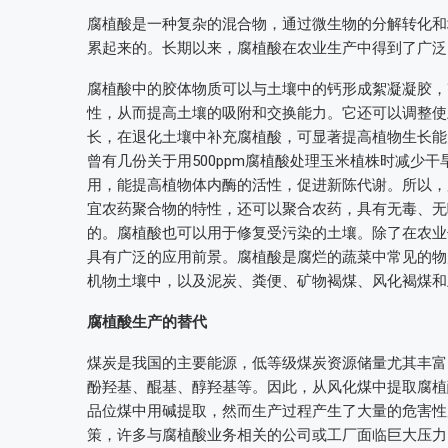
腐植酸是一种复杂的混合物，通过微生物的分解转化和
累起来的。长期以来，腐植酸在农业生产中得到了广泛
腐植酸中的胶体物质可以与土壤中的钙形成絮凝凝胶，
性，从而提高土壤的吸附和交换能力。它还可以调整使
长，在退化土壤中补充腐植酸，可显著提高植物生长能
曾有几份关于用500ppm腐植酸处理玉米植株时减少
用，能提高植物体内酶的活性，促进新陈代谢。所以，
宜农药聚合物的特性，还可以聚合农药，具有无毒、无
的。腐植酸也可以用于修复受污染的土壤。除了在农业
具有广泛的应用前景。腐植酸是腐烂的蔬菜中常见的物
机物土壤中，以及泥炭、粪便、矿物褐煤、风化褐煤和
腐植酸生产的替代
煤炭是我国的主要能源，低等级煤炭资源储量尤其丰富
酚羟基、醌基、醇羟基等。因此，从风化煤中提取腐植
品位煤中用碱提取，然而生产过程产生了大量的危害性
策，许多与腐植酸业务相关的公司或工厂面临巨大压力