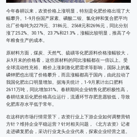
今年春耕以来，农资价格上涨明显，特别是化肥价格出现了大
幅攀升。1-9月份国产尿素、磷酸二铵、氯化钾和复合肥平均
出厂价每吨为2279元、3186元、2568元和2696元，同比分别
涨了25.2%、30.1%、23.7%和21.3%，涨幅比较明显，推高了今
年粮食生产的成本。
原材料方面，煤炭、天然气、硫磺等化肥原料价格涨幅较大，
从9月末的价格看，这些原材料的同比涨幅都在一倍以上。受
全球流动性充裕、粮价上涨刺激化肥需求等影响，国际上的氮
磷钾肥也出现了价格攀升，而且涨幅都高于国内，由此拉动了
我国化肥出口明显增加。据海关统计，1-9月累计出口肥料
2611万吨，同比增加31%。春耕期间企业销售化肥积极性高，
春耕结束后化肥价格高位运行，流通环节存肥意愿较低，导致
化肥库存水平低于常年。
在这样的市场行情背景下，农资行业上下游企业如何调整营销
方针？维持企业平稳运营？针对相关问题，《北方农资》记者
走进磷复肥会，采访行业龙头企业代表，探索企业经营之道。