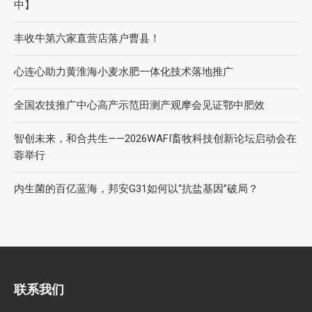
中】
丰收牛第六家直营店落户曹县！
心连心助力黄淮海小麦水肥一体化技术落地推广
全国农技推广中心高产示范田测产观摩会见证鄂中肥效
智创未来，和合共生——2026WAFI畜牧科技创新论坛启动会在
蓉举行
内生菌的百亿蓝海，邦安G31如何以“抗盐基因”破局？
联系我们