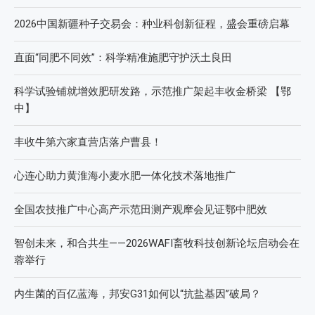
2026中国新疆种子交易会：种业科创新征程，盛会重磅启幕
直面“同肥不同效”：科学精准施肥守护沃土良田
科学试验铺就增效肥研发路，示范推广架起丰收金桥梁 【鄂
中】
丰收牛第六家直营店落户曹县！
心连心助力黄淮海小麦水肥一体化技术落地推广
全国农技推广中心高产示范田测产观摩会见证鄂中肥效
智创未来，和合共生——2026WAFI畜牧科技创新论坛启动会在
蓉举行
内生菌的百亿蓝海，邦安G31如何以“抗盐基因”破局？