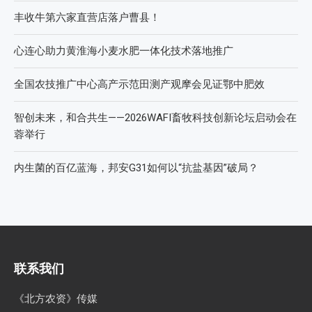
丰收牛第六家直营店落户曹县！
心连心助力黄淮海小麦水肥一体化技术落地推广
全国农技推广中心高产示范田测产观摩会见证鄂中肥效
智创未来，和合共生——2026WAFI畜牧科技创新论坛启动会在
蓉举行
内生菌的百亿蓝海，邦安G31如何以“抗盐基因”破局？
联系我们
《北方农资》传媒