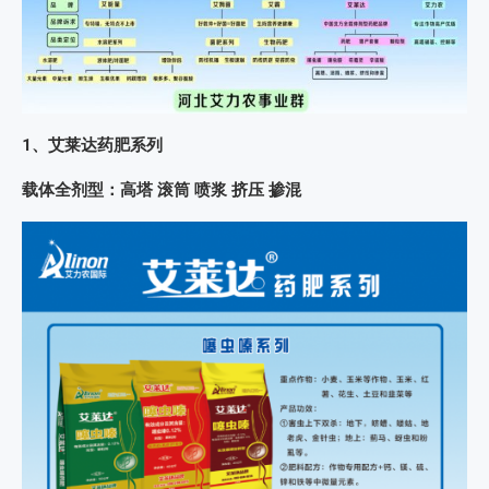
1、艾莱达药肥系列
载体全剂型：高塔 滚筒 喷浆 挤压 掺混