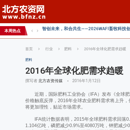
智创未来，和合共生——2026WAFI畜牧科技创
内生菌的百亿蓝海，邦安G31如何以“抗盐基因
2026第七届中国(国际)智慧农业应用与创新
本周热点
2026 SFA功能性特肥创新发展大会成功举办
首页
行业
肥料
2016年全球化肥需求趋暖
肥料
2016年全球化肥需求趋暖
撰写者
北方农资传媒
2016年1月12日
近期，国际肥料工业协会（IFA）发布《全球肥
价格触底反弹，2016年全球农业肥料需求将上升
将更加理性，贴近市场需求。
IFA统计数据表明，2015年全球肥料需求回落0.
1.104亿吨，磷肥减少0.9%至4080万吨，钾肥