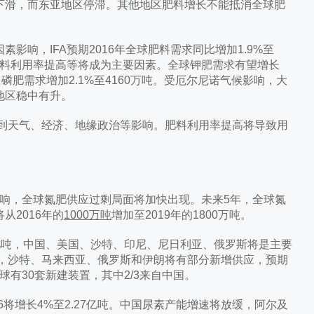
下滑，而东亚地区停滞。其他地区肥料增长不能抵消全球肥
，IFA预期2016年全球肥料需求同比增加1.9%至
磷肥料利用率提高等将成为主要因素。全球钾肥需求有望增长
亿吨，磷肥需求增加2.1%至4160万吨。受厄尔尼诺气候影响，大
地区稳中有升。
到天气、经济、地缘政治等影响。肥料利用率提高将导致用
。
响，全球氮肥供应过剩局面将加快出现。未来5年，全球氮
从2016年的
1000万吨
增加至2019年的1800万吨。
2亿吨，中国、美国、沙特、印尼、尼日利亚、俄罗斯将是主要
稳，沙特、马来西亚、俄罗斯和伊朗将有部分新增供应，预期
年全球有30套新建装置，其中2/3来自中国。
16将增长4%至2.27亿吨。中国尿素产能增速将放缓，阿尔及