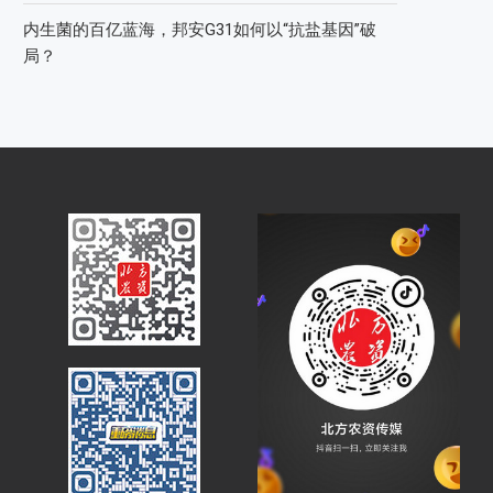
内生菌的百亿蓝海，邦安G31如何以“抗盐基因”破
局？