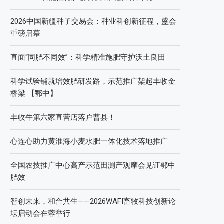
2026中国新疆种子交易会：种业科创新征程，盛会
重磅启幕
直面“同肥不同效”：科学精准施肥守护沃土良田
科学试验铺就增效肥研发路，示范推广架起丰收金
桥梁 【鄂中】
丰收牛第六家直营店落户曹县！
心连心助力黄淮海小麦水肥一体化技术落地推广
全国农技推广中心高产示范田测产观摩会见证鄂中
肥效
智创未来，和合共生——2026WAFI畜牧科技创新论
坛启动会在蓉举行