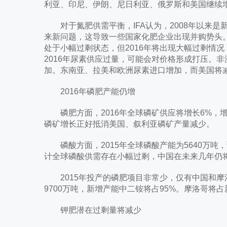
利亚、印尼、伊朗、尼日利亚、俄罗斯和美国继续
对于氮肥供需平衡，IFA认为，2008年以来是
来新问题，这导致一些国家化肥企业出现并购势头。20
处于小幅过剩状态，但2016年将出现大幅过剩情况
2016年尿素供应过量，可能会对价格形成打压。
加。东南亚、拉美和欧洲尿素进口增加，而美国将减
2016年磷肥产能仍增
磷肥方面，2016年全球磷矿供应将增长6%，增
磷矿增长正好抵消美国、叙利亚磷矿产量减少。
磷酸方面，2015年全球磷酸产能为5640万吨，预
计全球磷酸供需存在小幅过剩，中国在未来几年仍
2015年投产的磷肥项目非常少，仅有中国和摩洛
9700万吨，新增产能中二铵将占95%。摩洛哥将占
钾肥潜在过剩量将减少