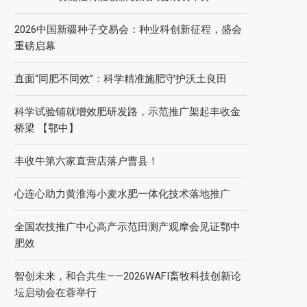
2026中国新疆种子交易会：种业科创新征程，盛会
重磅启幕
直面“同肥不同效”：科学精准施肥守护沃土良田
科学试验铺就增效肥研发路，示范推广架起丰收金
桥梁 【鄂中】
丰收牛第六家直营店落户曹县！
心连心助力黄淮海小麦水肥一体化技术落地推广
全国农技推广中心高产示范田测产观摩会见证鄂中
肥效
智创未来，和合共生——2026WAFI畜牧科技创新论
坛启动会在蓉举行