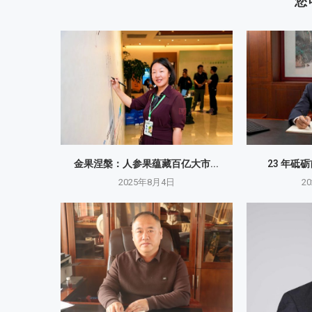
您
金果涅槃：人参果蕴藏百亿大市...
23 年砥
2025年8月4日
2