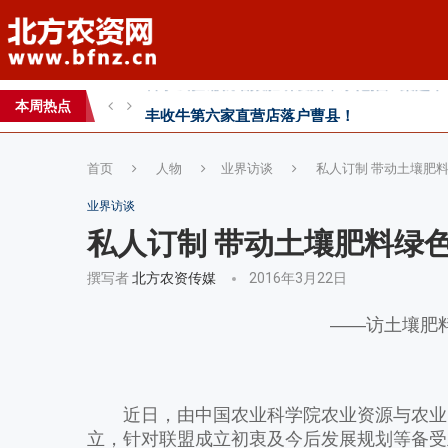
丰收牛第六家直营店落户曹县！
心连心助力黄淮海小麦水肥一体化技术落地推
本周热点
全国农技推广中心高产示范田测产观摩会见证
首页
人物
业界访谈
私人订制 带动土壤肥
业界访谈
私人订制 带动土壤肥料绿
撰写者
北方农资传媒
2016年3月22日
——访土壤肥
近日，由中国农业科学院农业资源与农业区
立，针对联盟成立初衷及今后发展规划等备受