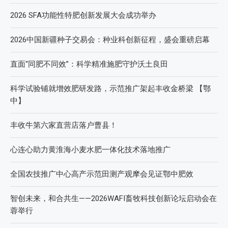
2026 SFA功能性特肥创新发展大会成功举办
2026中国新疆种子交易会：种业科创新征程，盛会重磅启幕
直面“同肥不同效”：科学精准施肥守护沃土良田
科学试验铺就增效肥研发路，示范推广架起丰收金桥梁 【鄂
中】
丰收牛第六家直营店落户曹县！
心连心助力黄淮海小麦水肥一体化技术落地推广
全国农技推广中心高产示范田测产观摩会见证鄂中肥效
智创未来，和合共生——2026WAFI畜牧科技创新论坛启动会在
蓉举行