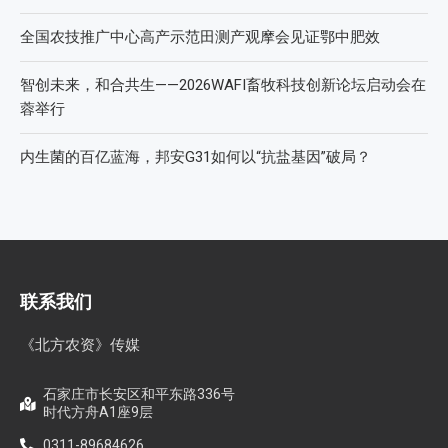
全国农技推广中心高产示范田测产观摩会见证鄂中肥效
智创未来，和合共生——2026WAFI畜牧科技创新论坛启动会在
蓉举行
内生菌的百亿蓝海，邦安G31如何以“抗盐基因”破局？
联系我们
《北方农资》传媒
石家庄市长安区和平东路336号
时代方舟A1座9层
0311-89684626