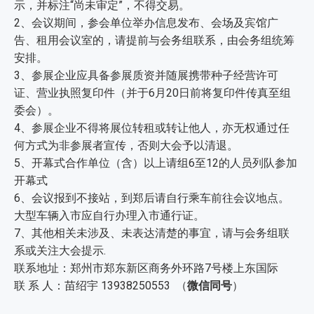
示，并标注“尚未审定”，不得交易。
2、会议期间，参会单位举办信息发布、会场及宾馆广
告、租用会议室的，请提前与会务组联系，由会务组统筹
安排。
3、参展企业应具备参展质资并随展携带种子经营许可
证、营业执照复印件（并于6月20日前将复印件传真至组
委会）。
4、参展企业不得将展位转租或转让他人，亦无权通过任
何方式为非参展者宣传，否则大会予以清退。
5、开幕式合作单位（含）以上请组6至12的人员列队参加
开幕式
6、会议报到不接站，到郑后请自行乘车前往会议地点。
大型车辆入市应自行办理入市通行证。
7、其他相关未涉及、未表达清楚的事宜，请与会务组联
系或关注大会提示.
联系地址：郑州市郑东新区商务外环路7号楼上东国际
联 系 人：苗绍宇 13938250553 （
微信同号
）