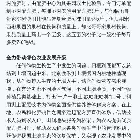
树施肥时，由配肥中心为其果园取土化验后，专门订单配
制桃树配方肥，每棵桃树仅施用配方肥3斤，与他临地哥
哥家桃树使用其他品牌复合肥每棵用量达6斤，但后期宋
西彬果园的果树在长势和质量上，却比哥哥家果树长势、
果品质量上高出一个层级，这五亩的桃子比一般桃子每斤
多卖7-8毛钱。
全力带动绿色农业发展升级
任何作物生长生产中发生的问题，归根到底都可以总
结到土壤问题中来。北京傲禾测土根据国内耕地种植现
状，从作物赖以生存的土壤入手，结合作物营养需求规
律，在充分考虑不同地区气候、不同土壤地质、不同作物
种植品类基础上，打出“一户一测土 缺啥把啥补”口号，利
用测土配肥技术为作物全面提供营养整体解决方案，在土
地、农民和化肥销售之间搭建起配方肥直供体系，借助技
术人员到家入户、田间地头服务为桥梁，为农民提供优质
配方肥同时，帮助农民解决各类作物生产中的管理难题，
既促进我国土壤生态的修复保护，又实现了农业发展中的