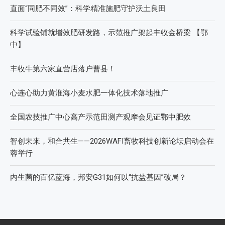
直面“同肥不同效”：科学精准施肥守护沃土良田
科学试验铺就增效肥研发路，示范推广架起丰收金桥梁 【鄂
中】
丰收牛第六家直营店落户曹县！
心连心助力黄淮海小麦水肥一体化技术落地推广
全国农技推广中心高产示范田测产观摩会见证鄂中肥效
智创未来，和合共生——2026WAFI畜牧科技创新论坛启动会在
蓉举行
内生菌的百亿蓝海，邦安G31如何以“抗盐基因”破局？