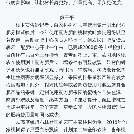
低病害影响，让桃树长势更好、产量更高、果实更优质。
熊玉平
杨玉安告诉记者，自家桃树在去年使用傲禾测土配方
肥分树试验后，今年使用配方肥的桃树黄叶病问题得以显
著改善。蒙阴配肥中心负责人熊玉平听到农民用肥反馈后
表示，配肥中心开业一年来，已完成2000多份土样检测，
目前还有几百分土样待检，覆盖面积上万亩。蒙阴地区桃
农在使用测土配方肥后，土壤条件有明显改观，果树的树
势和长势也有显著改观，黄叶病、软腐病、树势老龄化等
生理性病害发病率明显减少，果园的挂果量和产量有较大
程度增加；此外，相对比往年或者周边使用其他品牌复合
肥产品的果树，定制使用配方肥果园的蜜桃在个头色泽、
肉质外观以及糖度口感等方面，均显著提升，而且蜜桃在
市场中更好卖、卖价更高、更受欢迎，农民在桃园管理中
的肥药使用量却同比减少。
以高度镇坦布林社区的宋西彬家桃树为例，2016年他
家桃树得了严重白粉虱病，计划第二年全部砍掉。当年桃