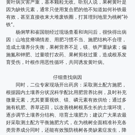
黄叶病灾害严重，基本颗粒无收。听别人说，果树黄叶是
因为缺铁元素，通常只使用复合肥的他不知道如何补铁最
有效，甚至直接收来大堆废铁圈，打算埋到地里为桃树“补
铁”。
杨俐苹和崔国朝经过现场查看和询问后，很快得出病
因：山地贫瘠墒情差、用肥习惯不当、施肥结构不合理，
造成土壤养分失衡，果树营养不足，镁、铁严重缺素；偏
施氮和钾肥、过量喷打农药、果树剪枝过重，造成根系发
育受伤，叶根作用恶性循环，共同诱发黄叶病。
仔细查找病因
同时，二位专家现场开出药房：采取测土配方施肥，
根据园内土壤养分状况科学配比用肥营养比例，及时补充
微量元素，尤其要重视铁、镁、磷元素有效供给；通过多
施有机肥、养草还田，以改善桃树根系生长的土壤环境，
逐步调节土壤养分结构、培育土壤肥力；建议广大果农最
好采取测土配方平衡施肥方式，在为桃树全面精准补充各
类营养成分同时，还能有效预防桃树各类缺素症发生，降