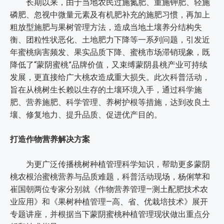
长期以来，由于当地农民过施氮肥、重施钾肥、轻施
磷肥、忽视中微量元素及有机肥补充的施肥习惯，再加上
粗放型施肥与果树管理方法，造成当地土壤养分结构失
衡、团粒性状恶化、土地肥力下降等一系列问题，引发近
年蜜桃病害频发、果实品质下降、蜜桃市场滞销现象，既
降低了“蒙阴蜜桃”品牌价值，又束缚蒙阴县桃产业可持续
发展，更直接给广大桃农造成重大损失。此次科普活动，
旨在从桃树生长赖以生存的土壤环境入手，通过科学施
肥、营养施肥、科学管理、养树护根等措施，达到改良土
壤、修复地力、提升品质、促进优产目的。
打造作物营养解决方案
为更广泛传播桃树种植管理科学知识，帮助更多蒙阴
桃农根治蜜桃营养与品质难题，科普活动现场，杨俐苹和
崔国朝两位专家分别就《作物营养管理—测土配肥技术农
业应用》和《果树种植管理—高、省、优栽培技术》展开
专题讲座，并根据当下蒙阴蜜桃种植管理现状做出重点分