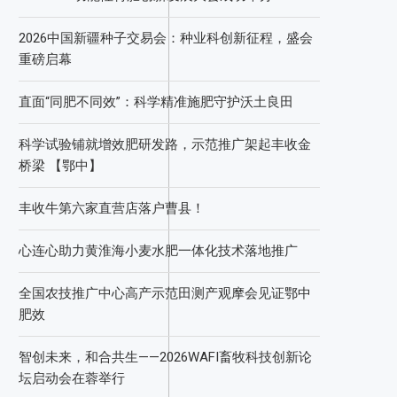
2026中国新疆种子交易会：种业科创新征程，盛会
重磅启幕
直面“同肥不同效”：科学精准施肥守护沃土良田
科学试验铺就增效肥研发路，示范推广架起丰收金
桥梁 【鄂中】
丰收牛第六家直营店落户曹县！
心连心助力黄淮海小麦水肥一体化技术落地推广
全国农技推广中心高产示范田测产观摩会见证鄂中
肥效
智创未来，和合共生——2026WAFI畜牧科技创新论
坛启动会在蓉举行