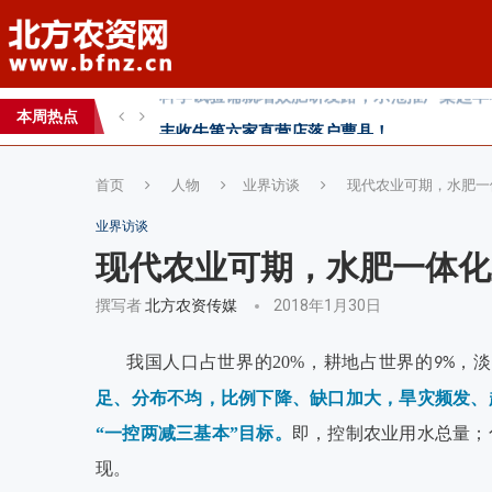
丰收牛第六家直营店落户曹县！
心连心助力黄淮海小麦水肥一体化技术落地推
全国农技推广中心高产示范田测产观摩会见证
本周热点
智创未来，和合共生——2026WAFI畜牧科技创
首页
人物
业界访谈
现代农业可期，水肥一
业界访谈
现代农业可期，水肥一体化
撰写者
北方农资传媒
2018年1月30日
我国人口占世界的20%，耕地占世界的
，淡
9%
足、分布不均，比例下降、缺口加大，旱灾频发、
“一控两减三基本”目标。
即，控制农业用水总量；
现。