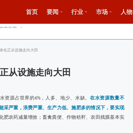
首页
要闻
行业
市场
人物
广
鄂中肥效
新论坛启动会...
体化正从设施走向大田
正从设施走向大田
水资源占世界的
，人多、地少、水缺。
在水资源数量不
6%
超采严重，浪费严重、生产力低、施肥多的情况下，要实现
化肥农药减量增效；畜禽粪便、作物秸秆、农田残膜基本实