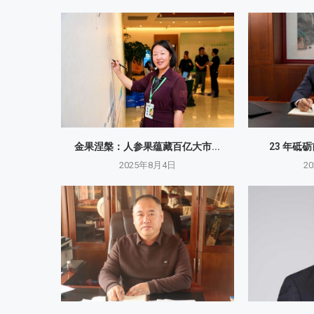
金果涅槃：人参果蕴藏百亿大市...
23 年砥
2025年8月4日
2