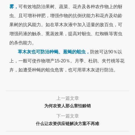
雾，
可有效地防治果树、蔬菜、花卉及各种农作物上的蚜
虫、且可增补钾肥，增强作物的抗倒伏能力和花卉及幼龄
果树的抗风能力。
如在草木灰液中加入适量的敌百虫，可
增强药液的触杀、熏蒸效果，提高对蚜虫、红蜘蛛等害虫
的杀伤能力。
草木灰也可防治种蝇、葱蝇的蛆虫，
防效可达90％以
上，一般可使作物增产15-20％。月季、杜鹃、夹竹桃等花
卉，如遭受种蝇的蛆虫危害，也可用草木灰进行防治。
上一篇文章
为何农资人那么害怕赊销
下一篇文章
什么让农资供应链解决方案不再难