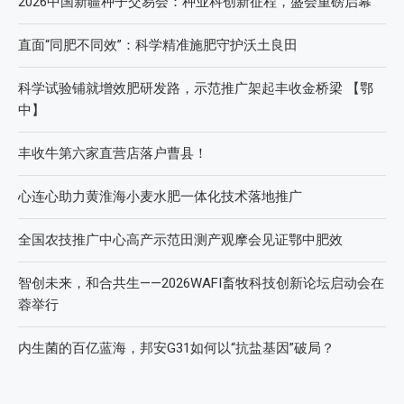
2026中国新疆种子交易会：种业科创新征程，盛会重磅启幕
直面“同肥不同效”：科学精准施肥守护沃土良田
科学试验铺就增效肥研发路，示范推广架起丰收金桥梁 【鄂
中】
丰收牛第六家直营店落户曹县！
心连心助力黄淮海小麦水肥一体化技术落地推广
全国农技推广中心高产示范田测产观摩会见证鄂中肥效
智创未来，和合共生——2026WAFI畜牧科技创新论坛启动会在
蓉举行
内生菌的百亿蓝海，邦安G31如何以“抗盐基因”破局？