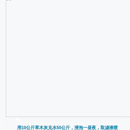
用10公斤草木灰兑水50公斤，浸泡一昼夜，取滤液喷