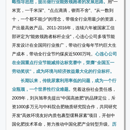
略指导思想，提出做行业能效领跑者的发展思路。
用“一
米宽，一千米深”、“点点滴滴，锲而不舍”、“从一数到
十，一个都不能少”的理念，带领全行业用最少的资源，
产出最高效产品。2011-2016年，连续六年被国家工信
部评定为“能效领跑者标杆企业”，心连心公司多项节能
开发设计在全国同行业推广，带动行业每年节约巨大生
产成本，带动全行业节约煤炭近5000万吨。
心连心公司
在全国重点行业节能减排达标竞赛中，荣膺“全国五一
劳动奖状”，成为环境与经济效益最大化的行业标杆。
长期以来，传统尿素利用率低的问题，成为一个行
业瓶颈，一个世界性行业难题。
凭着这份社会责任感，
2009年，刘兴旭率先提出“中国高效肥”的品牌定位，斥
资1000多万元与中科院合肥物质研究院合作，共同研究
开发“高效环境友好内质包裹型缓释尿素”项目，开创中
国化肥技术革命，努力推动中国化肥产业转型升级。
历