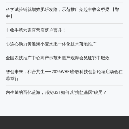
2026 SFA功能性特肥创新发展大会成功举办
2026中国新疆种子交易会：种业科创新征程，盛会重磅启幕
直面“同肥不同效”：科学精准施肥守护沃土良田
科学试验铺就增效肥研发路，示范推广架起丰收金桥梁 【鄂
中】
丰收牛第六家直营店落户曹县！
心连心助力黄淮海小麦水肥一体化技术落地推广
全国农技推广中心高产示范田测产观摩会见证鄂中肥效
智创未来，和合共生——2026WAFI畜牧科技创新论坛启动会在
蓉举行