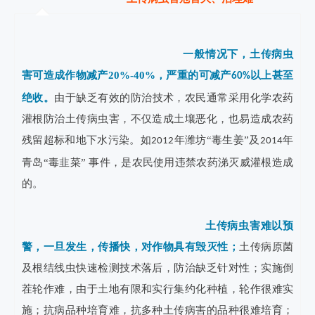
一般情况下，土传病虫
害可造成作物减产20%-40%，严重的可减产
以上甚至
60%
绝收。
由于缺乏有效的防治技术，农民通常采用化学农药
灌根防治土传病虫害，不仅造成土壤恶化，也易造成农药
残留超标和地下水污染。如
年潍坊“毒生姜”及
年
2012
2014
青岛“毒韭菜” 事件，是农民使用违禁农药涕灭威灌根造成
的。
　土传病虫害难以预
警，一旦发生，传播快，对作物具有毁灭性；
土传病原菌
及根结线虫快速检测技术落后，防治缺乏针对性；实施倒
茬轮作难，由于土地有限和实行集约化种植，轮作很难实
施；抗病品种培育难，抗多种土传病害的品种很难培育；