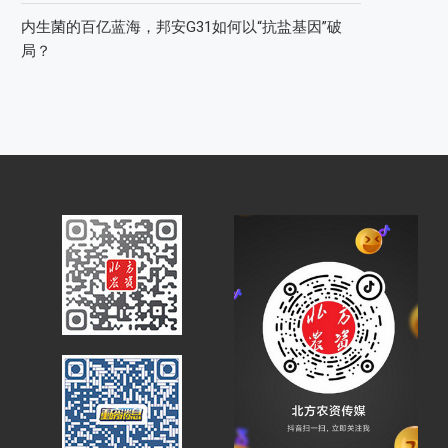
内生菌的百亿蓝海，邦安G31如何以“抗盐基因”破
局？