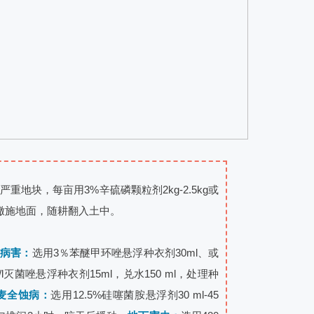
地块，每亩用3%辛硫磷颗粒剂2kg-2.5kg或
匀撒施地面，随耕翻入土中。
等病害：
选用3％苯醚甲环唑悬浮种衣剂30ml、或
g/l灭菌唑悬浮种衣剂15ml，兑水150 ml，处理种
麦全蚀病：
选用12.5%硅噻菌胺悬浮剂30 ml-45