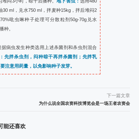
搅拌均匀堆闷3小时，晾干后播种。
地下害虫：
选用480
油30 ml，兑水750 ml，拌麦种15kg，拌后堆闷2
70%吡虫啉种子处理可分散粒剂50g-70g兑水
后播种。
根据病虫发生种类选用上述杀菌剂和杀虫剂混合
：先拌杀虫剂，闷种晾干再拌杀菌剂；先拌乳
定要注意用药量，以免影响种子发芽。
下一篇文章
为什么说全国农资科技博览会是一场王者农资会
可能还喜欢