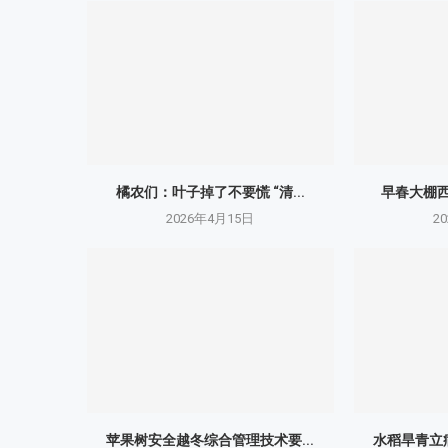
橘农们：叶子掉了不要慌 “清...
早春大棚西
2026年4月15日
2
苹果树安全越冬综合管理技术要...
水稻旱青立病