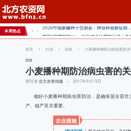
2026中国新疆种子交易会：种业科创新征程
直面“同肥不同效”：科学精准施肥守护沃土良
本周热点
科学试验铺就增效肥研发路，示范推广架起丰
首页
行业
农技
小麦播种期防治病虫害的关
农技
小麦播种期防治病虫害的关
撰写者
北方农资传媒
2017年9月13日
做好小麦播种期病虫害防治，是确保苗全苗壮
产、稳产至关重要。
农业措施