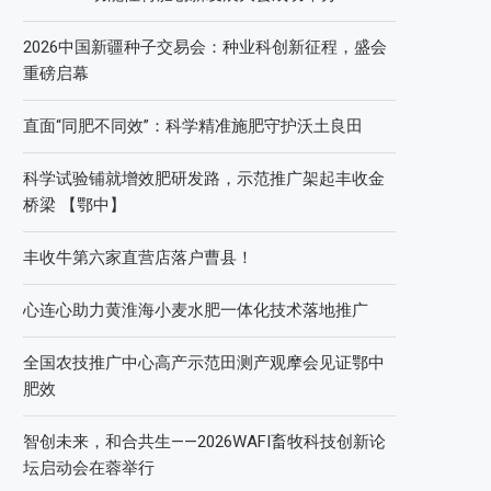
2026中国新疆种子交易会：种业科创新征程，盛会
重磅启幕
直面“同肥不同效”：科学精准施肥守护沃土良田
科学试验铺就增效肥研发路，示范推广架起丰收金
桥梁 【鄂中】
丰收牛第六家直营店落户曹县！
心连心助力黄淮海小麦水肥一体化技术落地推广
全国农技推广中心高产示范田测产观摩会见证鄂中
肥效
智创未来，和合共生——2026WAFI畜牧科技创新论
坛启动会在蓉举行