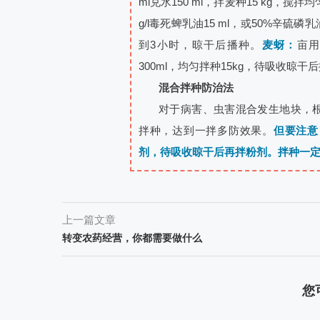
ml兑水150 ml，拌麦种15 kg，
g/l毒死蜱乳油15 ml，或50%辛硫磷乳
到3小时，晾干后播种。
麦蚜：
亩用
300ml，均匀拌种15kg，待吸收晾干
混合拌种防治法
对于病害、虫害混合发生地块，
拌种，达到一拌多防效果。
但要注意
剂，待吸收晾干后再拌粉剂。拌种一
上一篇文章
转变农药经营，你都需要做什么
您