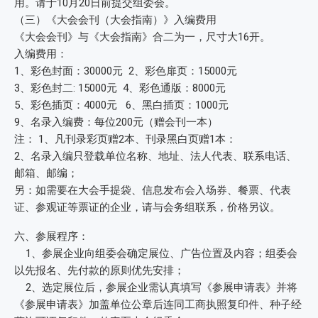
用。请于10月20日前提交组委会。
（三）《大会会刊（大会指南）》入编费用
《大会会刊》与《大会指南》合二为一，尺寸大16开。
入编费用：
1、彩色封面：30000元 2、彩色扉页：15000元
3、彩色封二: 15000元 4、彩色通版：8000元
5、彩色插页：4000元 6、黑白插页：1000元
9、名录入编费：每位200元（赠会刊一本）
注： 1、凡刊录彩页赠2本、刊录黑白页赠1本：
2、名录入编只登载单位名称、地址、法人代表、联系电话、
邮箱、邮编；
另：如需要在大会手提袋、信息发布会入场券、餐票、代表
证、参观证等票证的企业，请与会务组联系，价格另议。
六、参展程序：
1、参展企业向组委会确定展位、广告位置及内容；组委会
以先报名、先付款的原则优先安排；
2、选定展位后，参展企业需认真填写《参展申请表》并将
《参展申请表》加盖单位公章后连同工商执照复印件、种子经