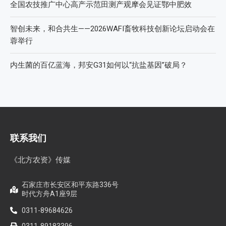
全国农技推广中心高产示范田测产观摩会见证鄂中肥效
智创未来，和合共生——2026WAFI畜牧科技创新论坛启动会在
蓉举行
内生菌的百亿蓝海，邦安G31如何以“抗盐基因”破局？
联系我们
《北方农资》传媒
石家庄市长安区和平东路336号
时代方舟A1座9层
0311-89684626
0311-89183396