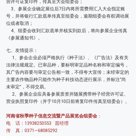
营许可证复印件，传真至大会组委会；
3、参展企业确定展位后7日内将所需费用汇入大会指定账
号，并将银行汇款底单传真至组委会，逾期组委会有权调动展
位或者取消；
4、组委会收到汇款底单并核实到款后，将向参展企业传真
《参展通知书》。
七、友情提示：
1、参会企业必须严格执行《种子法》、《广告法》及有关
法律法规规定。已审品种，要标明审定品种名称和审定编号，
其广告内容要与审定公告相一致，不得夸大宣传；未经审定的
主要农作物品种只能作为种子科技动态进行展示，并标注“尚
未审定”，不得交易。
2、参展企业应具备参展质资并随展携带种子经营许可证、
营业执照复印件（并于10月10日前将复印件传真至组委会）。
河南省秋季种子信息交流暨产品展览会组委会
：
电 话：13938250553 苗经理
传 真：0371—68085292