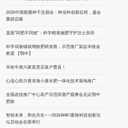
2026中国新疆种子交易会：种业科创新征程，盛会
重磅启幕
直面“同肥不同效”：科学精准施肥守护沃土良田
科学试验铺就增效肥研发路，示范推广架起丰收金
桥梁 【鄂中】
丰收牛第六家直营店落户曹县！
心连心助力黄淮海小麦水肥一体化技术落地推广
全国农技推广中心高产示范田测产观摩会见证鄂中
肥效
智创未来，和合共生——2026WAFI畜牧科技创新论
坛启动会在蓉举行