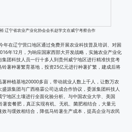
裕 辽宁省农业产业化协会会长赵学文在威宁考察合作
今年在辽宁营口地区通过免费开展农业科技普及培训、对困
016年12月，为响应国家西部大开发战略，实施农业产业化
与集团科技人员一行十多人到贵州威宁地区进行精准扶贫考
马铃薯种薯繁育基地，投资25亿元进行种薯扩繁，建成后将
种植基地20000多亩，带动就业人数上千人，让数万农
大盛源集团与广西格霖公司达成合作协议，委派集团科技人
威宁地区土壤进行全面化验分析。与中国农业大学、美国
马铃薯套餐肥，真正实现有机、无机、菌肥相结合，大量元
速效与缓效相结合，降低马铃薯生产成本，提高企业与农民