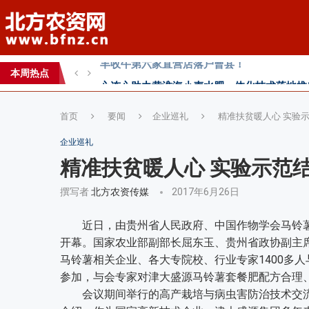
心连心助力黄淮海小麦水肥一体化技术落地推
全国农技推广中心高产示范田测产观摩会见证
本周热点
智创未来，和合共生——2026WAFI畜牧科技创
首页
要闻
企业巡礼
精准扶贫暖人心 实验示
企业巡礼
精准扶贫暖人心 实验示范结
撰写者
北方农资传媒
2017年6月26日
近日，由贵州省人民政府、中国作物学会马铃薯专
开幕。国家农业部副部长屈东玉、贵州省政协副主
马铃薯相关企业、各大专院校、行业专家1400多
参加，与会专家对津大盛源马铃薯套餐肥配方合理
会议期间举行的高产栽培与病虫害防治技术交流