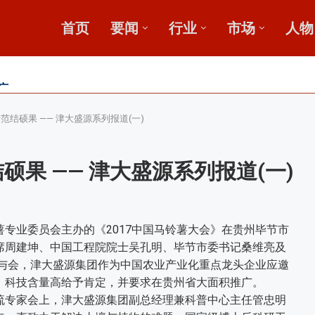
首页
要闻
行业
市场
人物
广
鄂中肥效
新论坛启动会...
范结硕果 —— 津大盛源系列报道(一)
硕果 —— 津大盛源系列报道(一)
业委员会主办的《2017中国马铃薯大会》在贵州毕节市
席周建坤、中国工程院院士吴孔明、毕节市委书记桑维亮及
人与会，津大盛源集团作为中国农业产业化重点龙头企业应邀
、科技含量高给予肯定，并要求在贵州省大面积推广。
专家会上，津大盛源集团副总经理兼科普中心主任管忠明