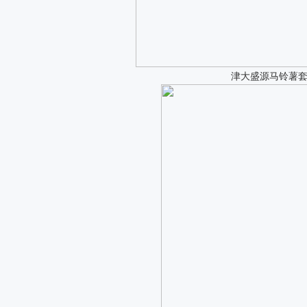
津大盛源马铃薯