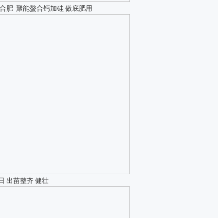
8 复合肥 聚能螯合钙加硅 做底肥用
2日 出苗整齐 健壮