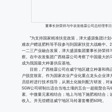
董事长孙荣祥与中农发格霖公司总经理李日
“为支持国家精准扶贫政策，津大盛源集团计划
难农户赠送肥料等手段参与到国家扶贫大战略中。2
一二三产业融合发展，津大盛源集团董事长孙荣祥
察。在中农发集团广西格霖公司考察了中国最大的
成为我国最大种薯供应基地。
目前，广西格霖公司在威宁地区建立种薯和商品薯
户脱贫致富。作为国家农业产业化重点龙头企业津
员驻村进行技术指导，从测土化验到配方研发，对
SGW公司研制出适合当地土壤的五合一超能螯合
素、中微量元素相结合；地上与地下施肥相结合；
收入。并无偿赠送威宁地区马铃薯套餐肥60吨。