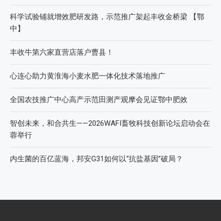
科学试验铺就增效肥研发路，示范推广架起丰收金桥梁 【鄂
中】
丰收牛第六家直营店落户曹县！
心连心助力黄淮海小麦水肥一体化技术落地推广
全国农技推广中心高产示范田测产观摩会见证鄂中肥效
智创未来，和合共生——2026WAFI畜牧科技创新论坛启动会在
蓉举行
内生菌的百亿蓝海，邦安G31如何以“抗盐基因”破局？