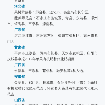
宜章县
河北省
果树示范县：邢台县、遵化市、秦皇岛市抚宁区。
蔬菜示范县：石家庄市藁城区、青县、永清县、涿州
市、馆陶县、平泉县、滦南县。
广东省
湛江廉江市、惠州惠东县、梅州市梅县区、惠州市龙
门县
甘肃省
平凉市庄浪县、陇南市礼县、天水市麦积区、庆阳市
庆城县申报2017年苹果有机肥替代化肥项目
广西省
永福县、平乐县、苍梧县、融安县等4县入选。
安徽省
金寨县、祁门县、桐城市、石台县等4个（市）为茶叶
有机肥替代化肥示范县，怀远县为蔬菜有机肥替代化肥示
范县
山西省