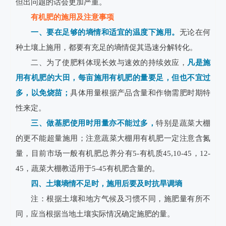
但出问题的话会更加严重。
有机肥的施用及注意事项
一、要在足够的墒情和适宜的温度下施用。
无论在何
种土壤上施用，都要有充足的墒情促其迅速分解转化。
二、为了使肥料体现长效与速效的持续效应，
凡是施
用有机肥的大田，每亩施用有机肥的量要足，但也不宜过
多，以免烧苗；
具体用量根据产品含量和作物需肥时期特
性来定。
三、做基肥使用时用量亦不能过多，
特别是蔬菜大棚
的更不能超量施用；注意蔬菜大棚用有机肥一定注意含氮
量，目前市场一般有机肥总养分有5-有机质45,10-45，12-
45，蔬菜大棚教适用于5-45有机肥含量的。
四、土壤墒情不足时，施用后要及时抗旱调墒
注：根据土壤和地方气候及习惯不同，施肥量有所不
同，应当根据当地土壤实际情况确定施肥的量。