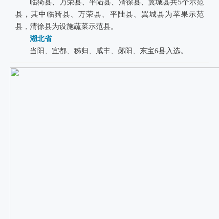
临猗县、万荣县、平陆县、清徐县、翼城县共5个示范
县，其中临猗县、万荣县、平陆县、翼城县为苹果示范
县，清徐县为设施蔬菜示范县。
湖北省
当阳、宜都、秭归、咸丰、郧阳、东宝6县入选。