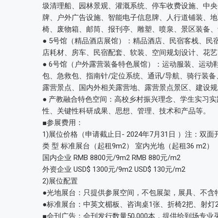
圾清理船、园林景观、灌溉系统、停车收费设施、中央
牌、户外广告设施、智能电子信息牌、人行道铺装、地
椅、废物箱、邮筒、报刊亭、雕塑、喷泉、景区装备、
● 5号馆（精品酒店展馆）：精品酒店、民宿客栈、
店耗材、房车、民宿配套、软装、空间规划设计、花艺
● 6号馆（户外露营装备特色展馆）：运动服装、运
包、急救包、指南针/定位系统、通讯/导航、骑行装
露营景点、国内外相关露营地、露营景点景区、建设规
● 产教融合特色空间：高校乡村振兴理念、学生实习
性、关键性科研成果、思想、管理、技术和产品等。
■参展费用：
1)展位价格（申请截止日- 2024年7月31日 ）注：
类 型 标准展台（起租9m2） 室内光地（起租36 m2）
国内企业 RMB 8800元/9m2 RMB 880元/m2
外资企业 USD$ 1300元/9m2 USD$ 130元/m2
2)展位配置
●光地展台：只提供参展空间，不包展架，展具、不含
●标准展台：中英文楣板、咨询桌1张、折椅2把、射灯2
■会刊广告：会刊发行数量50,000本，提供给到场专