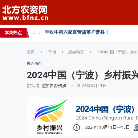
丰收牛第六家直营店落户曹县！
心连心助力黄淮海小麦水肥一体化技术落地推
全国农技推广中心高产示范田测产观摩会见证
本周热点
智创未来，和合共生——2026WAFI畜牧科技创
首页
市场
展会动态
2024中国（宁波）乡
展会动态
2024中国（宁波）乡村振
撰写者
北方农资传媒
2024年3月11日