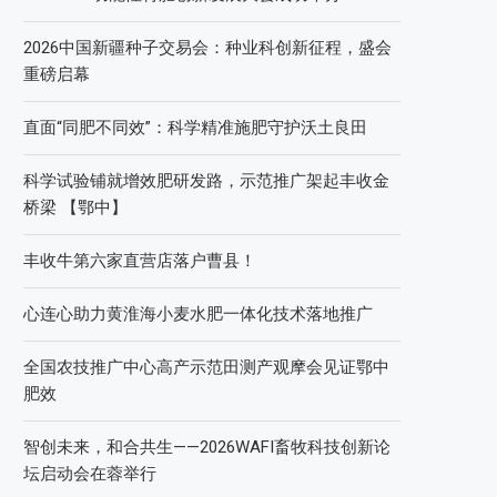
2026中国新疆种子交易会：种业科创新征程，盛会
重磅启幕
直面“同肥不同效”：科学精准施肥守护沃土良田
科学试验铺就增效肥研发路，示范推广架起丰收金
桥梁 【鄂中】
丰收牛第六家直营店落户曹县！
心连心助力黄淮海小麦水肥一体化技术落地推广
全国农技推广中心高产示范田测产观摩会见证鄂中
肥效
智创未来，和合共生——2026WAFI畜牧科技创新论
坛启动会在蓉举行