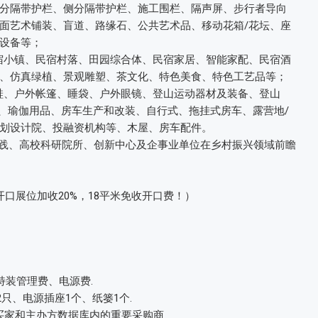
分隔带护栏、侧分隔带护栏、施工围栏、隔声屏、步行者导向
面艺术铺装、盲道、路缘石、公共艺术品、移动花箱/花坛、座
设备等；
民宿小镇、民宿村落、田园综合体、民宿家居、智能家配、民宿酒
、仿真绿植、景观雕塑、茶文化、特色美食、特色工艺品等；
动鞋、户外帐篷、睡袋、户外眼镜、登山运动器材及装备、登山
备、瑜伽用品、房车生产和改装、自行式、拖挂式房车、露营地/
划设计院、投融资机构等、木屋、房车配件。
实践、高校科研院所、创新中心及企事业单位在乡村振兴领域前瞻
双面开口展位加收20%，18平米免收开口费！）
特装管理费、电源费.
只、电源插座1个、纸篓1个.
业买家和主办方数据库内的重要采购商