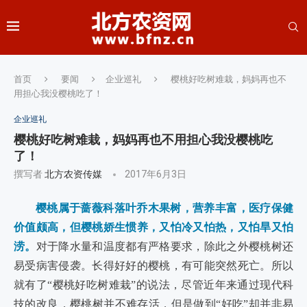
首页
要闻
企业巡礼
樱桃好吃树难栽，妈妈再也不
用担心我没樱桃吃了！
企业巡礼
樱桃好吃树难栽，妈妈再也不用担心我没樱桃吃
了！
撰写者
北方农资传媒
2017年6月3日
樱桃属于蔷薇科落叶乔木果树，营养丰富，医疗保健
价值颇高，但樱桃娇生惯养，又怕冷又怕热，又怕旱又怕
涝。
对于降水量和温度都有严格要求，除此之外樱桃树还
易受病害侵袭。长得好好的樱桃，有可能突然死亡。所以
就有了“樱桃好吃树难栽”的说法，尽管近年来通过现代科
技的改良，樱桃树并不难存活，但是做到“好吃”却并非易