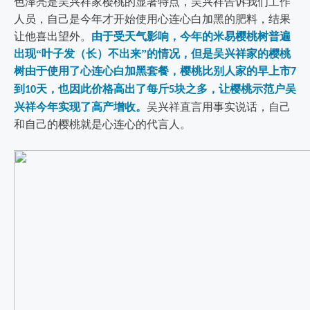
色泽亮是吴兴祥家樱桃的显著特点，吴兴祥告诉我们工作
人员，自己是今年才开始使用心连心白加黑的肥料，结果
让他喜出望外。
由于受天气影响，今年的米易樱桃树普遍
出现“叶子发（长）不出来”的情况，但是吴兴祥家的樱桃
树由于使用了心连心白加黑套餐，樱桃比别人家的早上市
7
到
天，也因此价格高出了每斤
块之多，让樱桃示范户吴
10
5
兴祥今年实现了高产增收。
吴兴祥直言用事实说话，自己
和自己的樱桃就是心连心的代言人。