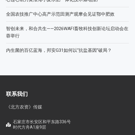
全国农技推广中心高产示范田测产观摩会见证鄂中肥效
智创未来，和合共生——2026WAFI畜牧科技创新论坛启动会在
蓉举行
内生菌的百亿蓝海，邦安G31如何以“抗盐基因”破局？
联系我们
《北方农资》传媒
石家庄市长安区和平东路336号
时代方舟A1座9层