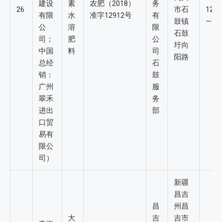
建设
素
农肥（2018）
务
26
市石
12-
有限
水
准字12912号
有
鼓镇
—3
公
溶
限
石鼓
司；
肥
公
圩向
中国
料
司
阳路
总经
石
销：
鼓
广州
服
翠禾
务
进出
部
口贸
易有
限公
司）
新疆
昌吉
昌
州昌
大
吉
吉市