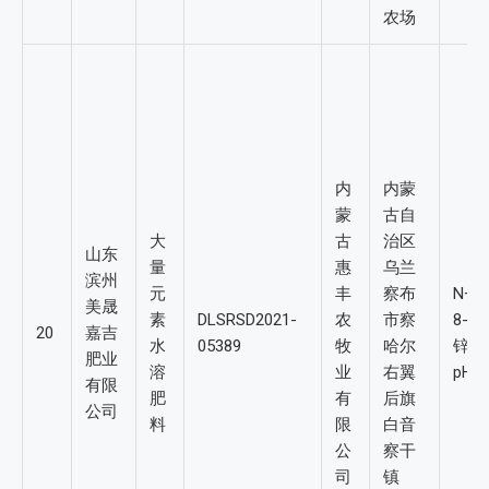
农场
内
内蒙
蒙
古自
大
古
治区
山东
量
惠
乌兰
滨州
元
丰
察布
N+P
美晟
素
DLSRSD2021-
农
市察
8-5
20
嘉吉
水
05389
牧
哈尔
锌：
肥业
溶
业
右翼
pH
有限
肥
有
后旗
公司
料
限
白音
公
察干
司
镇