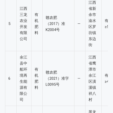
江西
江西
省新
三龙
有
余市
赣农肥
农业
机
渝水
有机
5
（2017）准
—
开发
肥
区罗
≥5%
K2004号
有限
料
坊镇
公司
东边
街
余江
江西
县中
省鹰
船环
有
潭市
赣农肥
境再
机
余江
有机
6
（2021）准字
—
生能
肥
区潢
≥4%
L0095号
源有
料
溪镇
限公
祥八
司
村
黑龙