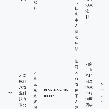
肥
心
沙尔
料
社
沁一
利
村
丰
农
资
服
务
部
临
内蒙
河
古自
大
区
河南
治区
量
益
德默
巴彦
元
农
N+P
尔农
淖尔
素
DLSRHEN2020-
种
13-
22
业科
市临
水
00307
子
≤3
技有
河区
溶
农
≤1.
限公
四季
肥
药