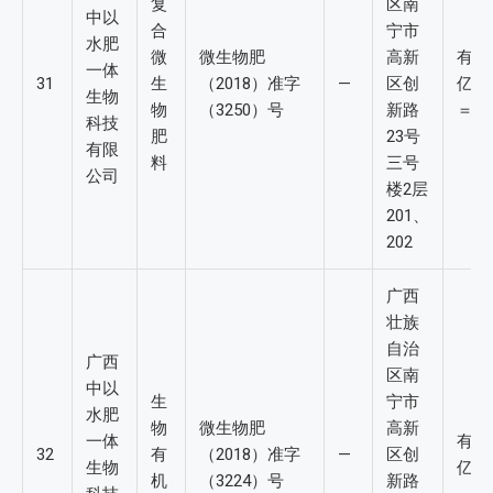
复
区南
中以
合
宁市
水肥
微
微生物肥
高新
有效活
一体
31
生
（2018）准字
—
区创
亿/m
生物
物
（3250）号
新路
＝6.
科技
肥
23号
有限
料
三号
公司
楼2层
201、
202
广西
壮族
自治
广西
区南
中以
生
宁市
水肥
物
微生物肥
高新
一体
有效活
32
有
（2018）准字
—
区创
生物
亿/g
机
（3224）号
新路