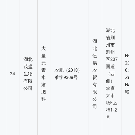
湖北
省荆
湖
州市
大
北
荆州
量
伍
N+P
湖北
区207
元
易
20-
茂盛
国道
素
农肥（2018）
农
0.2
24
生物
（西
水
准字9308号
贸
Zn≥
有限
侧）
溶
有
Na≤
公司
农资
肥
限
粉
大市
料
公
场F区
司
特1-2
号