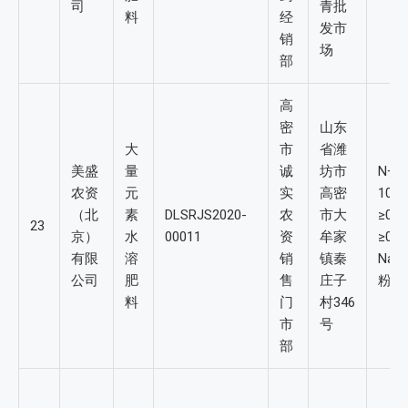
司
青批
料
经
发市
销
场
部
高
密
山东
大
市
省潍
美盛
量
诚
坊市
N+P
农资
元
实
高密
10-
（北
素
DLSRJS2020-
农
市大
≥0.
23
京）
水
00011
资
牟家
≥0.
有限
溶
销
镇秦
Na≤
公司
肥
售
庄子
粉
料
门
村346
市
号
部