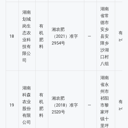
湖南
湖南
省常
划城
德市
岗生
有
湘农肥
安乡
态农
机
有机
18
（2021）准字
—
县安
业科
肥
≥4%
2954号
障乡
技有
料
沙湖
限公
口村
司
八组
湖南
省永
湖南
州市
科森
有
湘农肥
祁阳
农业
机
有机
19
（2018）准字
—
市黎
股份
肥
≥4.
2520号
家坪
有限
料
镇十
公司
里坪