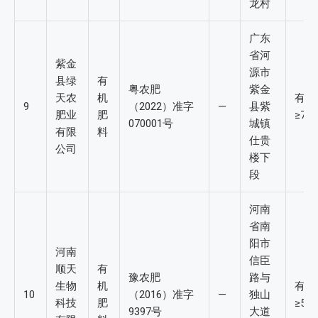
龙村
广东
省河
紫金
源市
县绿
有
粤农肥
紫金
天农
机
有机
9
（2022）准字
—
县紫
肥业
肥
≥7%
070001号
城镇
有限
料
仕贵
公司
楼下
段
河南
省南
阳市
河南
信臣
顺天
有
豫农肥
路与
生物
机
有机
10
（2016）准字
—
独山
科技
肥
≥5%
9397号
大道