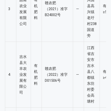
惠甫
有
兴国
赣农肥
农业
机
县高
有机
3
（2021）准字
—
发展
肥
兴镇
≥5%
B24002号
有限
料
老圩
公司
村238
国道
旁
江西
省吉
吉水
安市
县大
有
吉水
丰农
赣农肥
机
县八
有机
4
业发
（2022）准字
—
肥
都镇
≥4%
展有
D01506号
料
东坊
限公
村委
司
会高
塘村