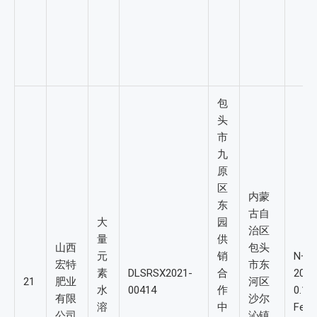
包
头
市
九
原
区
内蒙
东
古自
大
园
治区
量
供
山西
包头
元
销
N+P
宏特
市东
素
DLSRSX2021-
合
20-
21
肥业
河区
水
00414
作
0.1
有限
沙尔
溶
中
Fe：
公司
沁镇