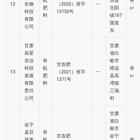
机
淇县
有机
12
生物
（2020）准字
—
肥
北阳
≥4%
科技
13753号
料
镇107
有限
国道
公司
东
甘肃
甘肃
辰星
省白
农业
有
银市
甘农肥
科技
机
靖远
有机
13
（2021）准字
—
发展
肥
县高
≥4%
1371号
有限
料
湾镇
责任
三场
公司
村
甘肃
省白
会宁
银市
县百
有
甘农肥
会宁
祥养
机
有机