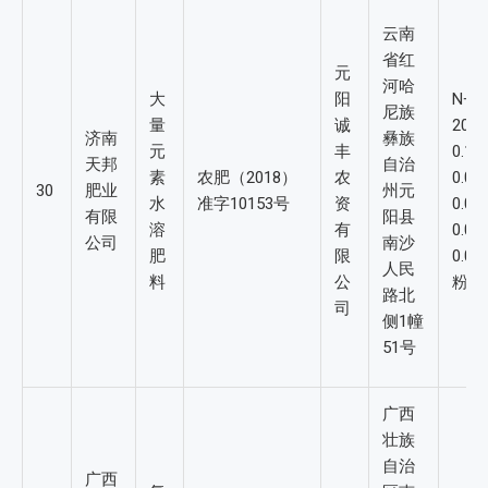
云南
省红
元
河哈
大
阳
N+P
尼族
量
诚
20-
济南
彝族
元
丰
0.
天邦
自治
素
农肥（2018）
农
0.0
30
肥业
州元
水
准字10153号
资
0.
有限
阳县
溶
有
0.
公司
南沙
肥
限
0.0
人民
料
公
粉
路北
司
侧1幢
51号
广西
壮族
自治
广西