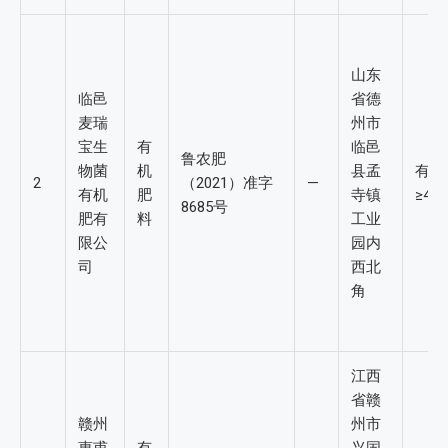
山东
临邑
省德
麦瑞
州市
宝生
有
临邑
鲁农肥
物菌
机
县孟
有机
2
（2021）准字
—
有机
肥
寺镇
≥4%
8685号
肥有
料
工业
限公
园内
司
西北
角
江西
省赣
赣州
州市