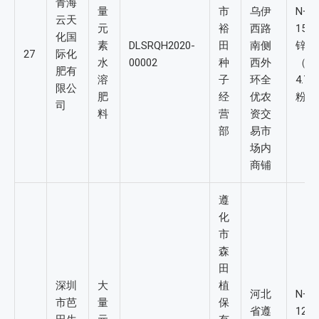
青海
量
市
乌伊
N+P
云天
元
裕
西路
15-
化国
素
DLSRQH2020-
田
南侧
锌（
27
际化
水
00002
种
西外
（B）
肥有
溶
子
环全
4.7
限公
肥
经
优农
粉
司
料
营
资交
部
易市
场内
商铺
遵
化
市
森
田
深圳
大
植
河北
N+P
市芭
量
保
省遵
12-