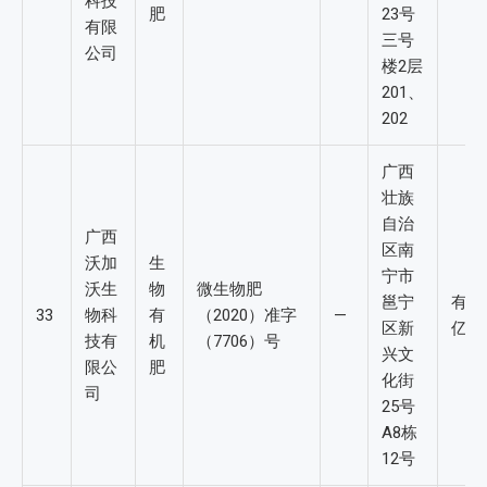
科技
肥
23号
有限
三号
公司
楼2层
201、
202
广西
壮族
自治
广西
区南
沃加
生
宁市
沃生
物
微生物肥
邕宁
有效活
33
物科
有
（2020）准字
—
区新
亿/g
技有
机
（7706）号
兴文
限公
肥
化街
司
25号
A8栋
12号