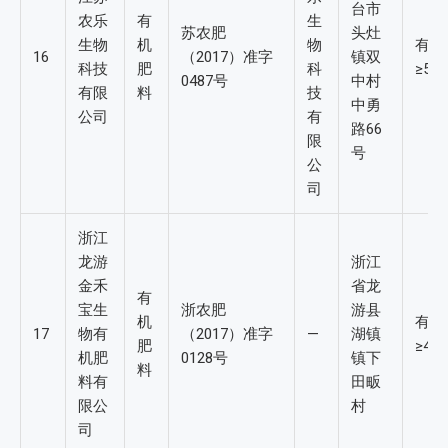
台市
农乐
有
生
苏农肥
头灶
生物
机
物
有机
16
（2017）准字
镇双
科技
肥
科
≥5%
0487号
中村
有限
料
技
中勇
公司
有
路66
限
号
公
司
浙江
龙游
浙江
金禾
省龙
有
宝生
浙农肥
游县
机
有机
17
物有
（2017）准字
—
湖镇
肥
≥4%
机肥
0128号
镇下
料
料有
田畈
限公
村
司