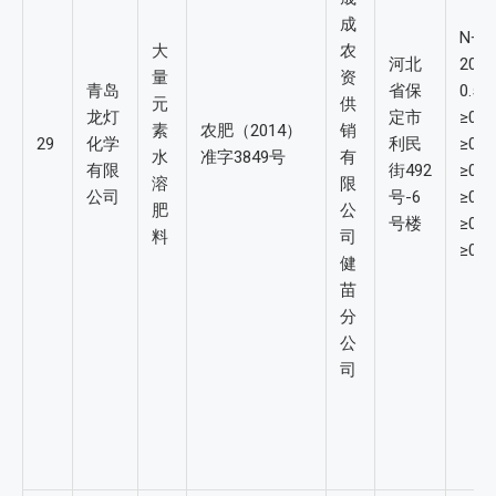
成
N+P
大
农
河北
20-
量
资
青岛
省保
0.5
元
供
龙灯
定市
≥0.
素
农肥（2014）
销
29
化学
利民
≥0.
水
准字3849号
有
有限
街492
≥0.
溶
限
公司
号-6
≥0.
肥
公
号楼
≥0.
料
司
≥0.
健
苗
分
公
司