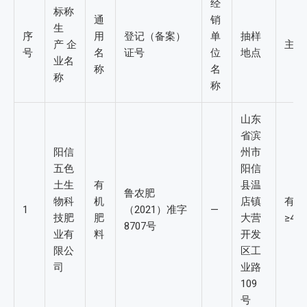
经
标称
通
销
生
序
用
登记（备案）
单
抽样
产 企
主要
号
名
证号
位
地点
业名
称
名
称
称
山东
省滨
阳信
州市
五色
阳信
土生
有
县温
鲁农肥
物科
机
店镇
有机
1
（2021）准字
—
技肥
肥
大营
≥4%
8707号
业有
料
开发
限公
区工
司
业路
109
号