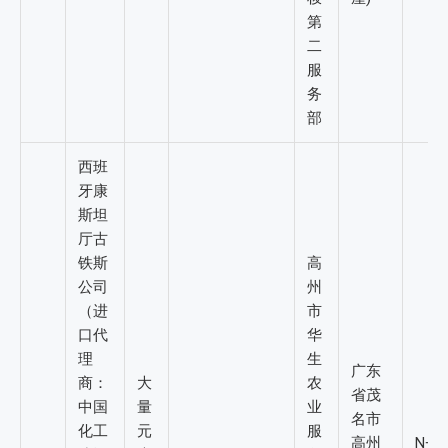
第
二
服
务
部
西班
牙康
斯坦
厅古
铁斯
高
公司
州
（进
市
口代
华
理
生
广东
商：
大
农
省茂
中国
量
业
名市
化工
元
服
高州
N+P