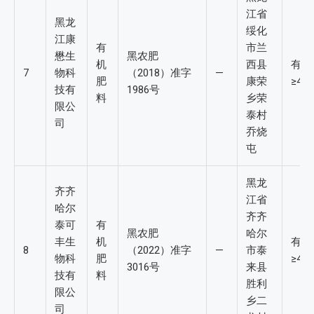
江省
黑龙
绥化
江康
有
市兰
懋生
黑农肥
机
西县
有机
7
物科
（2018）准字
—
肥
康荣
≥4%
技有
1986号
料
乡荣
限公
泰村
司
乔烧
屯
黑龙
齐齐
江省
哈尔
齐齐
泰可
有
黑农肥
哈尔
丰生
机
有机
8
（2022）准字
—
市泰
物科
肥
≥4%
3016号
来县
技有
料
胜利
限公
乡二
司