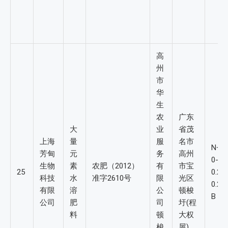
高
州
市
华
生
农
广东
大
业
省茂
上海
量
服
名市
N+P
芳甸
元
务
高州
0-2
生物
素
农肥（2012）
有
市宝
25
0.2
科技
水
准字2610号
限
光区
0.2
有限
溶
公
顿梭
B：
公司
肥
司
圩(程
料
顿
大权
梭
屋)