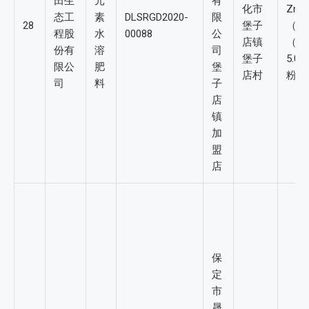
田生
元
有
化市
Zn+
态工
素
DLSRGD2020-
限
28
堡子
（B
程股
水
00088
公
店镇
（Zn
份有
溶
司
堡子
5.0
限公
肥
堡
店村
粉
司
料
子
店
镇
加
盟
店
保
定
市
晟