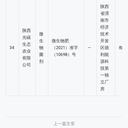
陕西
省渭
南市
经济
陕西
微
技术
光碳
生
微生物肥
开发
生态
34
物
（2021）准字
—
区德
有效
农业
菌
（10698）号
利能
有限
剂
源科
公司
技第
一独
立厂
房
上一篇文章