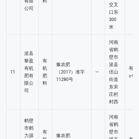
有限
料
交叉
公司
口东
300
米
河南
省鹤
浚县
壁市
黎盈
有
豫农肥
浚县
有机
机
有机
11
（2017）准字
—
伾山
肥有
肥
≥4%
11280号
街道
限公
料
东宋
司
庄村
村西
河南
鹤壁
省鹤
市鹤
有
壁市
力源
豫农肥