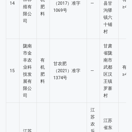
14
（2017）准字
—
县甘
殖有
肥
≥4%
1069号
沟驿
限公
料
镇六
司
十铺
村
陇南
甘肃
市金
省陇
丰农
有
南市
甘农肥
业科
机
武都
有机
15
（2021）准字
—
技发
肥
区汉
≥4%
1374号
展有
料
王镇
限公
罗寨
司
村
江
苏
江苏
农
省东
江苏
乐