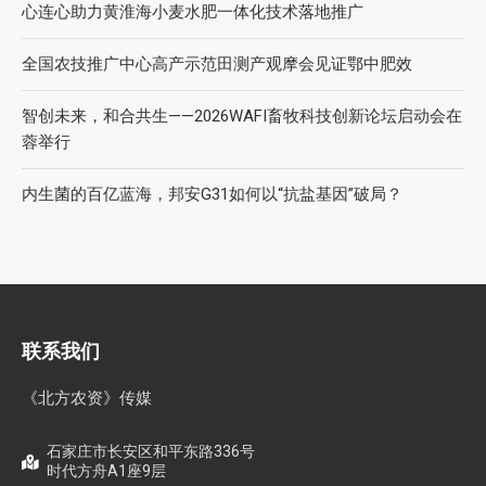
心连心助力黄淮海小麦水肥一体化技术落地推广
全国农技推广中心高产示范田测产观摩会见证鄂中肥效
智创未来，和合共生——2026WAFI畜牧科技创新论坛启动会在
蓉举行
内生菌的百亿蓝海，邦安G31如何以“抗盐基因”破局？
联系我们
《北方农资》传媒
石家庄市长安区和平东路336号
时代方舟A1座9层