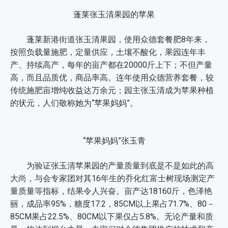
蓬莱张玉清果园的苹果
蓬莱新港街道张玉清果园，使用众德套餐肥8年来，
按照负载量施肥，定量供应，土壤不酸化，果园连年丰
产、持续高产，每年的亩产都在20000斤上下；不但产量
高，而且品质优，商品率高。连年使用众德营养套餐，较
传统施肥亩增纯收益达万余元；园主张玉清成为苹果种植
的状元，人们敬称她为“苹果妈妈”。
“苹果妈妈”张玉青
为验证张玉清苹果园的产量质量到底是不是如此的高
大尚，与会专家团对其16年生的乔化红富士树现场测定产
量质量等指标，结果令人兴奋。亩产达18160斤，色泽艳
丽，成品率95%，糖度17.2，85CM以上果占71.7%、80－
85CM果占22.5%、80CM以下果仅占5.8%。无论产量和质