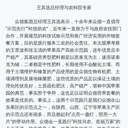
王其选总经理与农科院专家
众德集团总经理王其选表示，十余年来众德一直倡导
“示范先行”“科技助农”，近年来一直致力于与政府农技部门
合作，开展规范的科技试验示范和推广经济实用的作物套
餐方案，目的是践行服务三农的社会责任。本次观摩考察
的王景波和张玉清的苹果高产高效示范园，连年优质且丰
产稳产，其基础营养型肥料都是以恩泰克为主，速溶诺泰
克为辅，二者都是中性肥料，长期使用不会酸化土壤。而
用于土壤维护和修复的产品使用的是众德生物有机肥、土
壤调理剂及康地稼菌肥，这些优质的产品足以保证土壤的
理化性状良好，土质疏松肥沃，高产稳产，堪称中国苹果
园的典范，事实胜于争辩，这也足以证明众德营养套餐的
效果是优良的。事实上，这两个示范园只是我们众德在山
东果区的示范点之一，在陕西、山西、辽宁等苹果主产区
的示范点还有很多，而且都起到“点亮一盏灯，照亮一大
片”的带动作用。众德会一直践行“科技兴农、造福万家”的