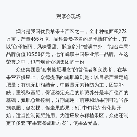
观摩会现场
烟台是我国优质苹果主产区之一，全市种植面积272
万亩，产量465万吨。品种最负盛名的是晚熟红富士，其
以“色泽艳丽，风味香甜、酥脆多汁”誉满中外，“烟台苹果”
品牌价值105.58亿元，七年蝉联中国果业第一品牌。在这
荣誉之中，也有烟台众德集团的一份。
众德集团是“套餐施肥理念”的首倡者和实践者，在苹
果营养供应上，众德提倡的施肥原则是：以目标产量定施
肥量；有机无机相结合，中微量元素预防为主，因缺补
缺；重视秋基肥，保证稳定充足的贮藏养分是丰产稳产的
基础，氮肥总量控制，分期施用；萌芽和幼果期可适当多
施氮肥，促发棵，促坐果膨果；6月中旬花芽分化期开
始，适当控制氮肥施用。为适应胶东稀植果区，众德还制
定了多套“苹果套餐施肥方案”，使果农受益。