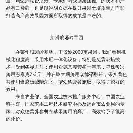
量，均达到烟台之最。专家们对众德集团推广的技术和产
品有口皆碑，也足以说明众德在提升果园土壤质量方面和
打造高产高效果园方面所取得的成绩是卓著的。
莱州琅琊岭果园
在莱州琅琊岭基地，王景波2000亩果园，我们看到机
械化程度高，采用水肥一体化设备，特别是免袋栽培技
术，受到各界关注；使用众德营养套餐一年来，每株每次
施用恩泰克2-3斤，并在膨大期施用众德硝酸钾，果实着色
其使用含腐殖酸隋荣飞，按众德套餐施肥，取得了较好的
效果。
来自农业部、全国农业技术推广服务中心、中国农业
科学院、国家苹果工程技术研究中心及烟台市农业局的专
家，对众德营养套餐在苹果施用的高产、高效给予了很高
的评价。