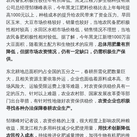
农民备肥积极性较往年有所降低。黑龙江根力多生物科技有限
公司总经理邹继峰表示，今年黑龙江肥料价格比去上年每吨提
高1000元以上，种植成本的提升给农民带来了资金压力。旱田
区玉米、大豆市场价格较好，销量也较好，当地农民备肥积极
性相对较高；水田区水稻市场价格低，销售情况不理想，当地
农民备肥积极性相对较低。据了解，今年黑龙江新增1000万亩
大豆面积，随着测土配方和生物技术的应用，
总体用肥量有所
降低，但据市场农资情况，仍有一定缺口，仍需积极生产保
供。
东北耕地总面积约占全国的五分之一，春耕所需化肥数量巨
大，且相关资源主要依靠外运，企业也面临着原料成本高、市
场风险大、运输受限运费上涨等难题，对农资保供稳价具有一
定的压力。针对以上难题，农业农村部、国家发展改革委等部
门出台举措，有针对性地做好农资保供稳价，
农资企业也积极
寻找各种办法保障春耕农业生产。
邹继峰对记者说，农资价格的上涨，很大程度上影响农民种粮
收益，黑龙江根力多用科技减少化肥使用量，
用
技术创新降低
农民投入成本，
持续推进化肥减量增效，加强生物有机肥的推