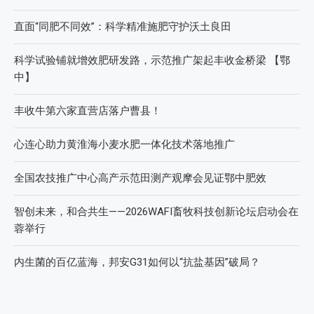
直面“同肥不同效”：科学精准施肥守护沃土良田
科学试验铺就增效肥研发路，示范推广架起丰收金桥梁 【鄂
中】
丰收牛第六家直营店落户曹县！
心连心助力黄淮海小麦水肥一体化技术落地推广
全国农技推广中心高产示范田测产观摩会见证鄂中肥效
智创未来，和合共生——2026WAFI畜牧科技创新论坛启动会在
蓉举行
内生菌的百亿蓝海，邦安G31如何以“抗盐基因”破局？