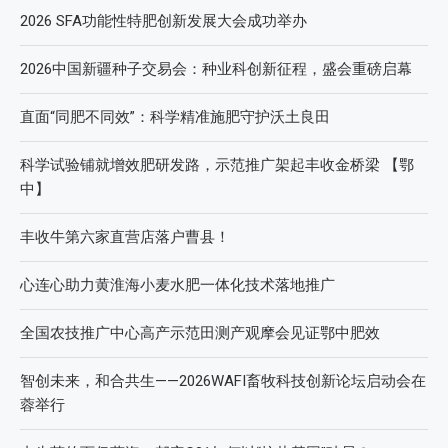
2026 SFA功能性特肥创新发展大会成功举办
2026中国新疆种子交易会：种业科创新征程，盛会重磅启幕
直面“同肥不同效”：科学精准施肥守护沃土良田
科学试验铺就增效肥研发路，示范推广架起丰收金桥梁 【鄂
中】
丰收牛第六家直营店落户曹县！
心连心助力黄淮海小麦水肥一体化技术落地推广
全国农技推广中心高产示范田测产观摩会见证鄂中肥效
智创未来，和合共生——2026WAFI畜牧科技创新论坛启动会在
蓉举行