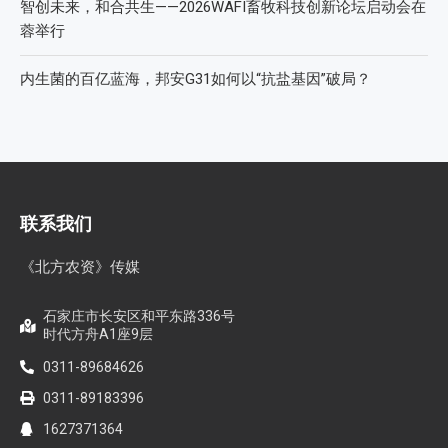
智创未来，和合共生——2026WAFI畜牧科技创新论坛启动会在
蓉举行
内生菌的百亿蓝海，邦安G31如何以“抗盐基因”破局？
联系我们
《北方农资》传媒
石家庄市长安区和平东路336号
时代方舟A1座9层
0311-89684626
0311-89183396
1627371364