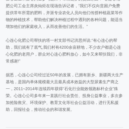
肥公司工会主席炎灿炬在现场告诉记者，“我们不仅向贫困户免费
提供常年所需的肥料，并派专业农化人员向他们传授种植蔬菜等作
物的种植技术，帮助他们解决种植过程中遇到的各种问题，能适当
增加他们的家庭收入，从而改善他们的生活。”
心连心化肥公司帮扶的塔一村支部书记洪思州说:“有心连心的帮
助，我们就有了底气,我们村有4200余亩耕地，不少农户都是心连
心化肥的老用户，群众对心连心肥料放心，如今又来帮扶我们，非
常感谢!”
据悉，心连心公司经过近50年的发展，已拥有新乡、新疆两大生产
基地，是国内单体规模最大且最具成本效益的大型尿素生产商之
一，2011~2014年连续四年获得“石化行业能效领跑标杆企业”殊
荣。心连心公司多年来一直践行社会责任、投身公益事业，多次参
加抢险救灾、环境保护、教育文化等社会公益活动，进行无私援
助，回报社会，推动社会的和谐发展。