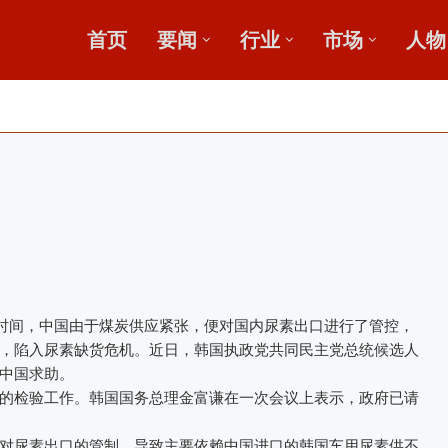
首页
要闻
行业
市场
人物
，盛会重磅启幕
田
段时间，中国由于煤炭供应紧张，便对国内尿素出口进行了管控，
，陷入尿素缺货危机。近日，韩国执政党共同民主党总统候选人
中国求助。
的检验工作。韩国国务总理金富谦在一次会议上表示，政府已请
对尿素出口的管制，导致主要依赖中国进口的韩国车用尿素供不