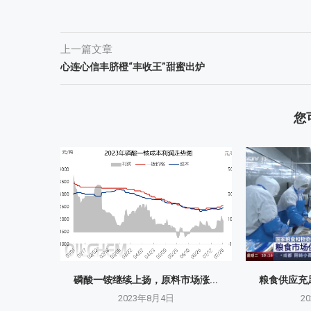
上一篇文章
心连心信丰脐橙“丰收王”甜蜜出炉
您
磷酸一铵继续上扬，原料市场涨...
粮食供应充足
2023年8月4日
2