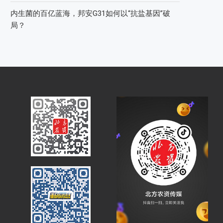
内生菌的百亿蓝海，邦安G31如何以“抗盐基因”破
局？