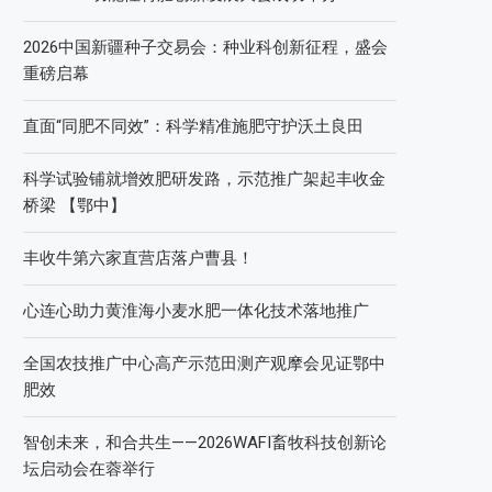
2026中国新疆种子交易会：种业科创新征程，盛会
重磅启幕
直面“同肥不同效”：科学精准施肥守护沃土良田
科学试验铺就增效肥研发路，示范推广架起丰收金
桥梁 【鄂中】
丰收牛第六家直营店落户曹县！
心连心助力黄淮海小麦水肥一体化技术落地推广
全国农技推广中心高产示范田测产观摩会见证鄂中
肥效
智创未来，和合共生——2026WAFI畜牧科技创新论
坛启动会在蓉举行