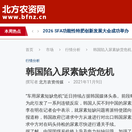
2026 SFA功能性特肥创新发展大会成功举办
2026中国新疆种子交易会：种业科创新征程
本周热点
直面“同肥不同效”：科学精准施肥守护沃土良
首页
市场
行情分析
韩国陷入尿素缺货危机
行情分析
韩国陷入尿素缺货危机
撰写者
北方农资传媒
2021年11月9日
“车用尿素短缺危机”近日持续占据韩国媒体头条。前
为此引发了一系列连锁反应，韩国人买不到中国的尿素
李在明在记者会中表示，就尿素短缺问题将派特使团向
报道称，韩国政府已请求中方从速进行对出口韩国尿素
求中方对在码头待检的尿素尽快进行通关手续。
据了解，中国因煤炭价格上升及电力短缺问题，加强了