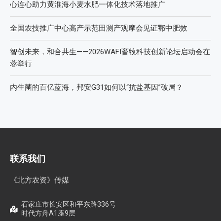
心连心助力黄淮海小麦水肥一体化技术落地推广
全国农技推广中心高产示范田测产观摩会见证鄂中肥效
智创未来，和合共生——2026WAFI畜牧科技创新论坛启动会在
蓉举行
内生菌的百亿蓝海，邦安G31如何以“抗盐基因”破局？
联系我们
《北方农资》传媒
石家庄市长安区和平东路336号
时代方舟A1座9层