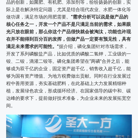
品的创新，如菌肥、有机肥、添加剂等，纷纷扬扬的创新，实
际上是在解决特定问题，尤其是结合现代农业、水肥一体化等
做功课，满足市场的用肥需要。
“需求分析可以说是做产品的
核心任务之一，开发一个产品不是只满足当前的需求，如果眼
光只放在眼前，那么你这个产品很快就会被淘汰，功能也许现
在并不能得到百分百的发挥，但做产品一定要有预见性，具有
满足未来需求的可能性。”
据介绍，磷化集团针对市场需求，
开发了系列磷酸盐产品，比如优质的磷酸二氢钾，工业级的一
铵、二铵，滴灌二铵等。磷化集团希望在“两磷”合并之后，能
够成为双千亿的企业，固定资产超千亿，销售收入超千亿，能
够为国有资产增值、为地方税费做出贡献。同时在行业发展过
程中善用资源，夯实基础肥料，在此基础上大力发展精细种
植，发展绿色农业，形成循环经济。在国家倡导的碳中和、碳
达峰的要求下，提前做好技术准备，为企业未来的发展拓宽空
间。