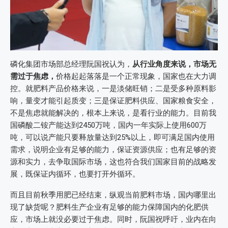
磷化集团市场部总经理阮国祝认为，
从行业角度来说，市场无
需过于焦虑，
价格起起落落是一个正常现象，国家也在大力调
控。就肥料产品价格来说，一是淡储旺销；二是受多种原料影
响，量变才能引起质变；三是保证肥料供应、国家粮食安全，
不是焦虑就能解决的，根本上来说，是看行业的能力。目前我
国磷酸二铵产能达到2450万吨，国内一年实际上使用600万
吨，可以说产能只要释放量达到25%以上，即可满足国内使用
需求，说明企业有足够的能力，保证资源供应；也有足够的资
源和实力，去争取国际市场，这也符合我们国家目前的战略发
展，既保证内循环，也要打开外循环。
而且目前秋季用肥已经结束，纵观当前肥料市场，国内哪里出
现了缺货呢？肥料生产企业有足够的能力保障国内的化肥供
应，市场上就没必要过于焦虑。同时，阮国祝呼吁，业内在向