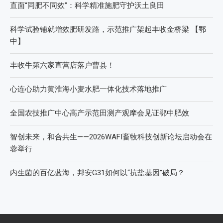
直面“同肥不同效”：科学精准施肥守护沃土良田
科学试验铺就增效肥研发路，示范推广架起丰收金桥梁 【鄂
中】
丰收牛第六家直营店落户曹县！
心连心助力黄淮海小麦水肥一体化技术落地推广
全国农技推广中心高产示范田测产观摩会见证鄂中肥效
智创未来，和合共生——2026WAFI畜牧科技创新论坛启动会在
蓉举行
内生菌的百亿蓝海，邦安G31如何以“抗盐基因”破局？