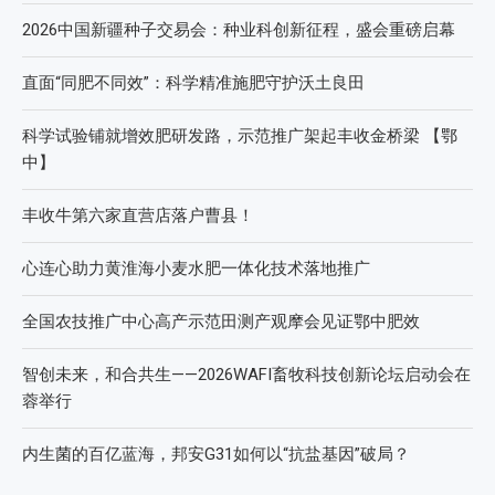
2026中国新疆种子交易会：种业科创新征程，盛会重磅启幕
直面“同肥不同效”：科学精准施肥守护沃土良田
科学试验铺就增效肥研发路，示范推广架起丰收金桥梁 【鄂
中】
丰收牛第六家直营店落户曹县！
心连心助力黄淮海小麦水肥一体化技术落地推广
全国农技推广中心高产示范田测产观摩会见证鄂中肥效
智创未来，和合共生——2026WAFI畜牧科技创新论坛启动会在
蓉举行
内生菌的百亿蓝海，邦安G31如何以“抗盐基因”破局？