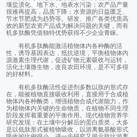
壤盐渍化、地下水、地表水污染；农产品产量
很难再提高，品质下降；水资源的日益匮乏、
节水节肥成为趋势等。研发、推广各类优质高
效的新型农资产品成为解决问题的关键，而有
机多肽酶凭借独特优势获得不少企业青睐。
有机多肽酶能激活植物体内各种酶的活
性，诱导基因表达，抵抗逆境，平衡植物体内
源激素生理代谢，促进矿物元素吸收与运转，
活化土壤微生物，改良农田环境，是不可多得
的好材料。
有机多肽酶活性促进剂多数以肽的形式存
在，能被植物直接吸收利用，直接用于合成植
物体内各种酶类，增强植物合成代谢能力，作
为植物体内关键的生命物质，在植物不同生理
阶段发挥着重要的平衡作用。现代植物营养学
研究发现：在土壤中分解后的蛋白质类，大多
是以低肽形式被植物吸收，以游离氨基酸形式
吸收的比例很小。进一步研究又揭示肽比游离