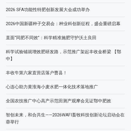
2026 SFA功能性特肥创新发展大会成功举办
2026中国新疆种子交易会：种业科创新征程，盛会重磅启幕
直面“同肥不同效”：科学精准施肥守护沃土良田
科学试验铺就增效肥研发路，示范推广架起丰收金桥梁 【鄂
中】
丰收牛第六家直营店落户曹县！
心连心助力黄淮海小麦水肥一体化技术落地推广
全国农技推广中心高产示范田测产观摩会见证鄂中肥效
智创未来，和合共生——2026WAFI畜牧科技创新论坛启动会在
蓉举行