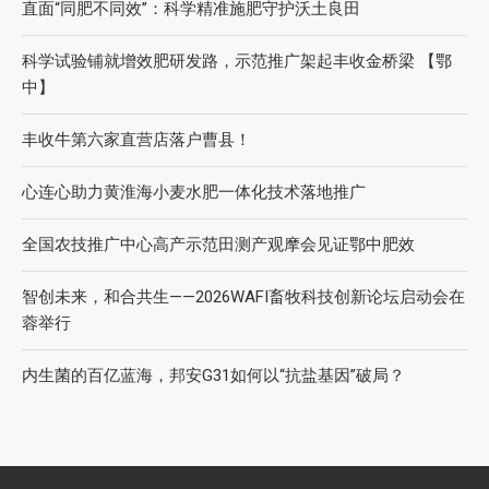
直面“同肥不同效”：科学精准施肥守护沃土良田
科学试验铺就增效肥研发路，示范推广架起丰收金桥梁 【鄂
中】
丰收牛第六家直营店落户曹县！
心连心助力黄淮海小麦水肥一体化技术落地推广
全国农技推广中心高产示范田测产观摩会见证鄂中肥效
智创未来，和合共生——2026WAFI畜牧科技创新论坛启动会在
蓉举行
内生菌的百亿蓝海，邦安G31如何以“抗盐基因”破局？