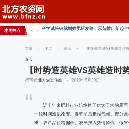
丰收牛第六家直营店落户曹县！
心连心助力黄淮海小麦水肥一体化技术落地推
全国农技推广中心高产示范田测产观摩会见证
本周热点
智创未来，和合共生——2026WAFI畜牧科技创
首页
要闻
资讯
【时势造英雄VS英雄造时
资讯
【时势造英雄VS英雄造时
撰写者
北方农资传媒
2018年5月30日
“
近十年来肥料行业始终处于供大于求的局面
一段时间难以改变。春节前后极端气候、部分原
重、农产品价格偏低、农民投入热情降低、假冒