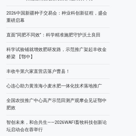
2026中国新疆种子交易会：种业科创新征程，盛会
重磅启幕
直面“同肥不同效”：科学精准施肥守护沃土良田
科学试验铺就增效肥研发路，示范推广架起丰收金
桥梁 【鄂中】
丰收牛第六家直营店落户曹县！
心连心助力黄淮海小麦水肥一体化技术落地推广
全国农技推广中心高产示范田测产观摩会见证鄂中
肥效
智创未来，和合共生——2026WAFI畜牧科技创新论
坛启动会在蓉举行