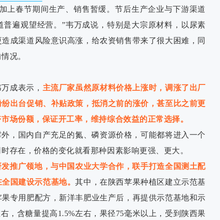
再加上春节期间生产、销售暂缓。节后生产企业与下游渠道
道普遍观望经营。”韦万成说，特别是大宗原材料，以尿素
更造成渠道风险意识高涨，给农资销售带来了很大困难，同
的情况。
韦万成表示，
主流厂家虽然原材料价格上涨时，调涨了出厂
纷纷出台促销、补贴政策，抵消之前的涨价，甚至比之前更
夺市场份额，保证开工率，维持综合效益的正常选择。
撑外，国内自产充足的氮、磷资源价格，可能都将进入一个
同时存在，价格的变化就看那种因素影响更强、更大。
研发推广领地，与中国农业大学合作，联手打造全国测土配
在全国建设示范基地。
其中，在陕西苹果种植区建立示范基
苹果专用肥配方，新洋丰肥业生产后，再提供示范基地和示
右，含糖量提高1.5%左右，果径75毫米以上，受到陕西果