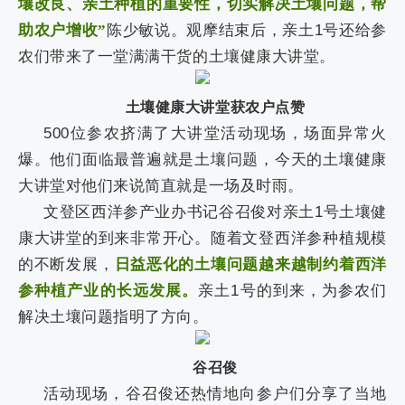
壤改良、亲土种植的重要性，切实解决土壤问题，帮
助农户增收”
陈少敏说。观摩结束后，亲土
1
号还给参
农们带来了一堂满满干货的土壤健康大讲堂。
土壤健康大讲堂获农户点赞
500
位参农挤满了大讲堂活动现场，场面异常火
爆。他们面临最普遍就是土壤问题，今天的土壤健康
大讲堂对他们来说简直就是一场及时雨。
文登区西洋参产业办书记谷召俊对亲土
1
号土壤健
康大讲堂的到来非常开心。随着文登西洋参种植规模
的不断发展，
日益恶化的土壤问题越来越制约着西洋
参种植产业的长远发展。
亲土
1
号的到来，为参农们
解决土壤问题指明了方向。
谷召俊
活动现场，谷召俊还热情地向参户们分享了当地