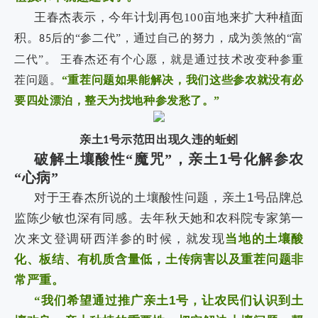
王春杰表示，今年计划再包
100
亩地来扩大种植面
积。
后的“参二代”，通过自己的努力，成为羡煞的“富
85
二代”。
王春杰还有个心愿，就是通过技术改变种参重
茬问题。
“重茬问题如果能解决，我们这些参农就没有必
要四处漂泊，整天为找地种参发愁了。”
亲土
号示范田出现久违的蚯蚓
1
破解土壤酸性“魔咒”，亲土
1
号化解参农
“心病”
对于王春杰所说的土壤酸性问题，亲土
1
号品牌总
监陈少敏也深有同感。去年秋天她和农科院专家第一
次来文登调研西洋参的时候，就发现
当地的土壤酸
化、板结、有机质含量低，土传病害以及重茬问题非
常严重。
“我们希望通过推广亲土
1
号，让农民们认识到土