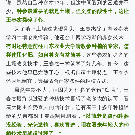
说。虽然自己种参才
12
年，但这中间遇到的困难并不
少。
种参最重要的就是土壤，但文登的酸性土，这让
王春杰操碎了心。
为了啃下土壤这块硬骨头，王春杰除了向老参农
学习土壤改良经验，他还会上网学习新的养参技术，
有时还特意前往山东农业大学请教参种植的专家。怎
样使用化肥、如何补充有益菌等
，这些参农们必备的
土壤改良技术，王春杰一学就学了好几年。如今，这
些技术他早已烂熟于心，根据自家土壤特点，王春杰
还因地制宜，选择适合自家条件的种植方式。
虽然年龄不大，但因为对种参的这份“痴情”，王
春杰最终以过硬的种植技术赢得了老参农的认可。看
着大棚里长势喜人的西洋参，连有着三十多年种植经
验的父亲都对王春杰刮目相看，
“以前老是嫌他种参
没经验，光凭激情，喜欢冒进，现在看来年轻人的种
植技术早就超过我了。”