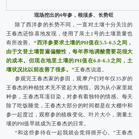
现场挖出的
年参，根须多、长势旺
4
除了西洋参的长势不同，一直对土壤十分关注的
王春杰还惊喜地发现，使用了亲土
1
号的土壤质量也
有所改善。
“西洋参要求土壤的
PH
值在
5.5-6.5
之间，
由于文登土壤普遍偏酸性，每年养地调酸需要花很大
的成本。但现在地里土壤的
PH
值在
6.0-6.3
之间，土
壤状况比以前改善了很多。”
王春杰说道。
参观完王春杰家的参田，观摩户们对年仅
35
岁的
王春杰的种植技术无不竖起大拇指。因为从小家里就
种参，王春杰耳濡目染，对参有着独特的情感。每天
除了吃饭睡觉，王春杰大部分的时间都是在大棚中和
参一起度过，观察参的植株变化、叶片大小，测量土
壤的
PH
值早就成为王春杰的日常。
“和这些参待在一起我就会觉得很开心。”王春杰