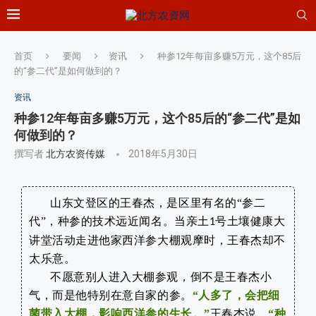
首页
要闻
资讯
种参12年每亩多赚5万元，这个85后
的“参二代”是如何做到的？
资讯
种参12年每亩多赚5万元，这个85后的“参二代”是如
何做到的？
撰写者
北方农资传媒
2018年5月30日
山东文登区的王春杰，是区里有名的“参二
代”，种参的技术远近闻名。当亲土
号土壤健康大
1
讲堂活动走进他家西洋参大棚观摩时，王春杰却不
太乐意。
不愿意别人进入大棚参观，倒不是王春杰小
气，而是他特别在意自家的参。
“人多了，会把细
菌带入大棚，影响西洋参的生长。”
王春杰说，
“种