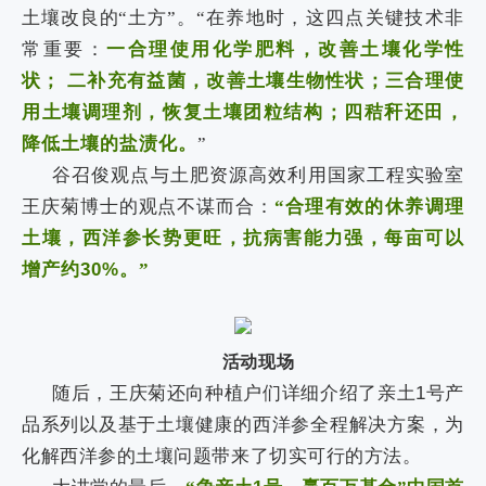
土壤改良的“土方”。“
在养地时，这四点关键技术非
常重要：
一合理使用化学肥料，改善土壤化学性
状；
二补充有益菌，改善土壤生物性状；三合理使
用土壤调理剂，恢复土壤团粒结构；四秸秆还田，
降低土壤的盐渍化。
”
谷召俊观点与土肥资源高效利用国家工程实验室
王庆菊博士的观点不谋而合：
“
合理有效的休养调理
土壤，西洋参长势更旺，抗病害能力强，每亩可以
增产约
30%
。
”
活动现场
随后，王庆菊还向种植户们详细介绍了亲土
1
号产
品系列以及基于土壤健康的西洋参全程解决方案，为
化解西洋参的土壤问题带来了切实可行的方法。