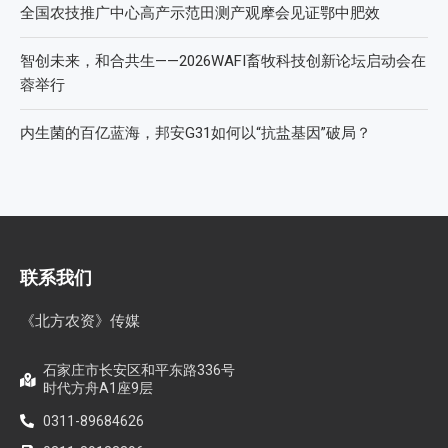
全国农技推广中心高产示范田测产观摩会见证鄂中肥效
智创未来，和合共生——2026WAFI畜牧科技创新论坛启动会在
蓉举行
内生菌的百亿蓝海，邦安G31如何以“抗盐基因”破局？
联系我们
《北方农资》传媒
石家庄市长安区和平东路336号
时代方舟A1座9层
0311-89684626