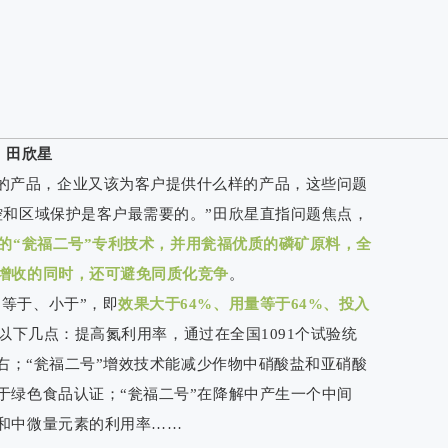
田欣星
的产品，企业又该为客户提供什么样的产品，这些问题
控和区域保护是客户最需要的。”田欣星直指问题焦点，
有的“瓮福二号”专利技术，并用瓮福优质的磷矿原料，全
增收的同时，还可避免同质化竞争
。
、等于、小于”，即
效果大于64%、用量等于64%、投入
以下几点：提高氮利用率，通过在全国1091个试验统
左右；“瓮福二号”增效技术能减少作物中硝酸盐和亚硝酸
于绿色食品认证；“瓮福二号”在降解中产生一个中间
和中微量元素的利用率……