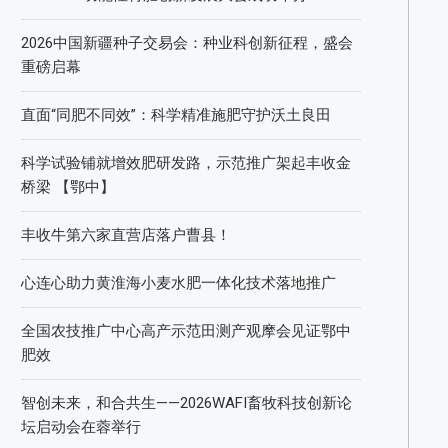
2026中国新疆种子交易会：种业科创新征程，盛会
重磅启幕
直面“同肥不同效”：科学精准施肥守护沃土良田
科学试验铺就增效肥研发路，示范推广架起丰收金
桥梁 【鄂中】
丰收牛第六家直营店落户曹县！
心连心助力黄淮海小麦水肥一体化技术落地推广
全国农技推广中心高产示范田测产观摩会见证鄂中
肥效
智创未来，和合共生——2026WAFI畜牧科技创新论
坛启动会在蓉举行