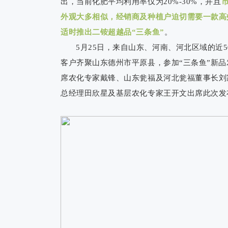
出，当前化肥平均利用率仅为20%-30%，并且
外观大多相似，经销商及种植户迫切需要一款高
适时推出二铵超越品“三条鱼”
。
5月25日，来自山东、河南、河北区域的近
客户齐聚山东德州市平原县，参加“三条鱼”新
席农化专家戴锋、山东瓮福及河北瓮福董事长刘
总经理田欣星及基层农化专家王开文出席此次发