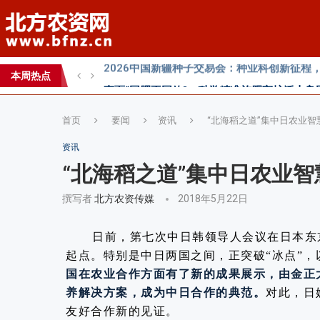
直面“同肥不同效”：科学精准施肥守护沃土良
科学试验铺就增效肥研发路，示范推广架起丰
丰收牛第六家直营店落户曹县！
本周热点
心连心助力黄淮海小麦水肥一体化技术落地推
首页
要闻
资讯
“北海稻之道”集中日农业
资讯
“北海稻之道”集中日农业
撰写者
北方农资传媒
2018年5月22日
日前，第七次中日韩领导人会议在日本东
起点。特别是中日两国之间，正突破“冰点”
国在农业合作方面有了新的成果展示，由金正
养解决方案，成为中日合作的典范。
对此，日
友好合作新的见证。