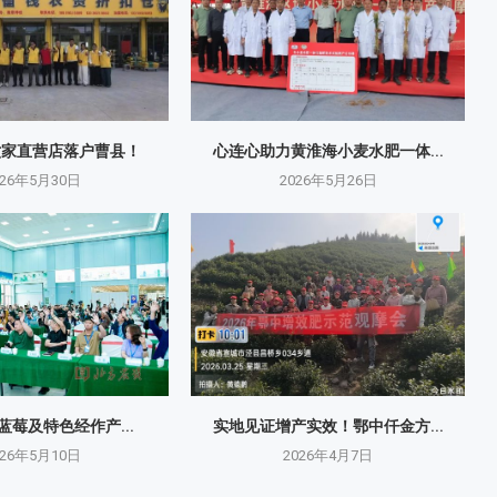
六家直营店落户曹县！
心连心助力黄淮海小麦水肥一体...
026年5月30日
2026年5月26日
原蓝莓及特色经作产...
实地见证增产实效！鄂中仟金方...
026年5月10日
2026年4月7日