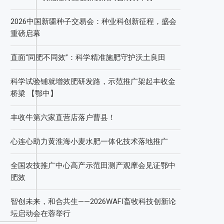
2026中国新疆种子交易会：种业科创新征程，盛会
重磅启幕
直面“同肥不同效”：科学精准施肥守护沃土良田
科学试验铺就增效肥研发路，示范推广架起丰收金
桥梁 【鄂中】
丰收牛第六家直营店落户曹县！
心连心助力黄淮海小麦水肥一体化技术落地推广
全国农技推广中心高产示范田测产观摩会见证鄂中
肥效
智创未来，和合共生——2026WAFI畜牧科技创新论
坛启动会在蓉举行