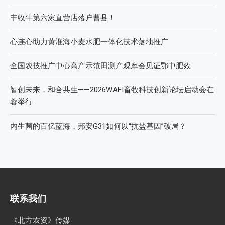
丰收牛第六家直营店落户曹县！
心连心助力黄淮海小麦水肥一体化技术落地推广
全国农技推广中心高产示范田测产观摩会见证鄂中肥效
智创未来，和合共生——2026WAFI畜牧科技创新论坛启动会在
蓉举行
内生菌的百亿蓝海，邦安G31如何以“抗盐基因”破局？
联系我们
《北方农资》传媒