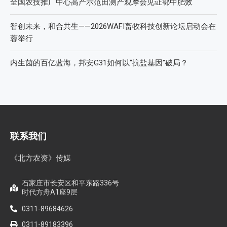
全国农技推广中心高产示范田测产观摩会见证鄂中肥效
智创未来，和合共生——2026WAFI畜牧科技创新论坛启动会在
蓉举行
内生菌的百亿蓝海，邦安G31如何以“抗盐基因”破局？
联系我们
《北方农资》传媒
石家庄市长安区和平东路336号
时代方舟A1座9层
0311-89684626
0311-89183396